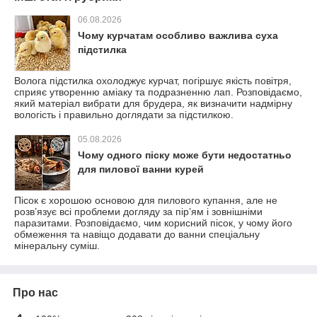
06.08.2026
Чому курчатам особливо важлива суха
підстилка
Волога підстилка охолоджує курчат, погіршує якість повітря,
сприяє утворенню аміаку та подразненню лап. Розповідаємо,
який матеріал вибрати для брудера, як визначити надмірну
вологість і правильно доглядати за підстилкою.
05.08.2026
Чому одного піску може бути недостатньо
для пилової ванни курей
Пісок є хорошою основою для пилового купання, але не
розв’язує всі проблеми догляду за пір’ям і зовнішніми
паразитами. Розповідаємо, чим корисний пісок, у чому його
обмеження та навіщо додавати до ванни спеціальну
мінеральну суміш.
Про нас