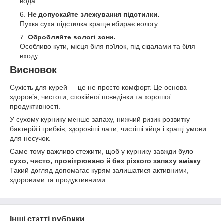
вода.
Не допускайте злежування підстилки.
Пухка суха підстилка краще вбирає вологу.
Обробляйте вологі зони.
Особливо кути, місця біля поїлок, під сідалами та біля
входу.
Висновок
Сухість для курей — це не просто комфорт. Це основа
здоров’я, чистоти, спокійної поведінки та хорошої
продуктивності.
У сухому курнику менше запаху, нижчий ризик розвитку
бактерій і грибків, здоровіші лапи, чистіші яйця і кращі умови
для несучок.
Саме тому важливо стежити, щоб у курнику завжди було
сухо, чисто, провітрювано й без різкого запаху аміаку
.
Такий догляд допомагає курям залишатися активними,
здоровими та продуктивними.
Інші статті рубрики