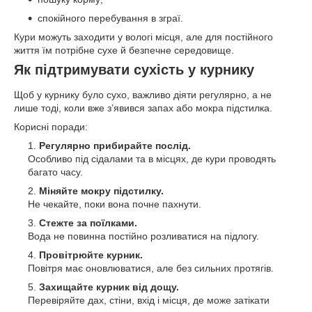
спокійного перебування в зграї.
Кури можуть заходити у вологі місця, але для постійного
життя їм потрібне сухе й безпечне середовище.
Як підтримувати сухість у курнику
Щоб у курнику було сухо, важливо діяти регулярно, а не
лише тоді, коли вже з’явився запах або мокра підстилка.
Корисні поради:
Регулярно прибирайте послід.
Особливо під сідалами та в місцях, де кури проводять
багато часу.
Міняйте мокру підстилку.
Не чекайте, поки вона почне пахнути.
Стежте за поїлками.
Вода не повинна постійно розливатися на підлогу.
Провітрюйте курник.
Повітря має оновлюватися, але без сильних протягів.
Захищайте курник від дощу.
Перевіряйте дах, стіни, вхід і місця, де може затікати