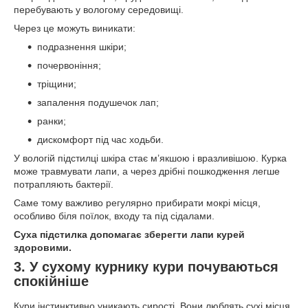
перебувають у вологому середовищі.
Через це можуть виникати:
подразнення шкіри;
почервоніння;
тріщини;
запалення подушечок лап;
ранки;
дискомфорт під час ходьби.
У вологій підстилці шкіра стає м’якшою і вразливішою. Курка
може травмувати лапи, а через дрібні пошкодження легше
потрапляють бактерії.
Саме тому важливо регулярно прибирати мокрі місця,
особливо біля поїлок, входу та під сідалами.
Суха підстилка допомагає зберегти лапи курей
здоровими.
3. У сухому курнику кури почуваються
спокійніше
Кури інстинктивно уникають сирості. Вони люблять сухі місця