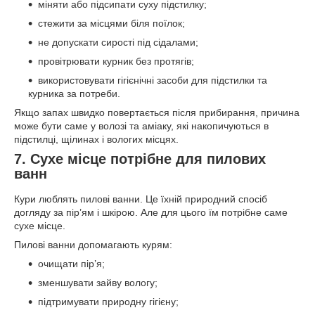
міняти або підсипати суху підстилку;
стежити за місцями біля поїлок;
не допускати сирості під сідалами;
провітрювати курник без протягів;
використовувати гігієнічні засоби для підстилки та
курника за потреби.
Якщо запах швидко повертається після прибирання, причина
може бути саме у волозі та аміаку, які накопичуються в
підстилці, щілинах і вологих місцях.
7. Сухе місце потрібне для пилових
ванн
Кури люблять пилові ванни. Це їхній природний спосіб
догляду за пір’ям і шкірою. Але для цього їм потрібне саме
сухе місце.
Пилові ванни допомагають курям:
очищати пір’я;
зменшувати зайву вологу;
підтримувати природну гігієну;