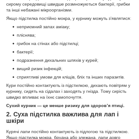
сирому середовищі швидше розмножуються бактерії, грибки
та інші небажані мікроорганізми.
Якщо підстилка постійно мокра, у курнику можуть з’являтися:
неприємний запах аміаку;
пліснява;
грибок на стінах або підстилці;
бактерії;
подразнення дихальних шляхів у курей;
вищий ризик інфекцій;
сприятливі умови для кліщів, бліх та інших паразитів.
Кури постійно контактують із підстилкою, дихають повітрям у
курнику, сидять на сідалах і заходять у гнізда. Тому сирість
швидко впливає на їхнє самопочуття.
Сухий курник — це менше ризику для здоров’я птиці.
2. Суха підстилка важлива для лап і
шкіри
Курячі лапи постійно контактують із підлогою та підстилкою.
Якщо підстилка мокра, брудна або злежана, лапи довго