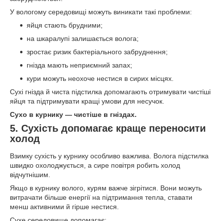
У вологому середовищі можуть виникати такі проблеми:
яйця стають брудними;
на шкаралупі залишається волога;
зростає ризик бактеріального забруднення;
гнізда мають неприємний запах;
кури можуть неохоче нестися в сирих місцях.
Сухі гнізда й чиста підстилка допомагають отримувати чистіші
яйця та підтримувати кращі умови для несучок.
Сухо в курнику — чистіше в гніздах.
5. Сухість допомагає краще переносити
холод
Взимку сухість у курнику особливо важлива. Волога підстилка
швидко охолоджується, а сире повітря робить холод
відчутнішим.
Якщо в курнику волого, курям важче зігрітися. Вони можуть
витрачати більше енергії на підтримання тепла, ставати
менш активними й гірше нестися.
Сухе середовище допомагає: