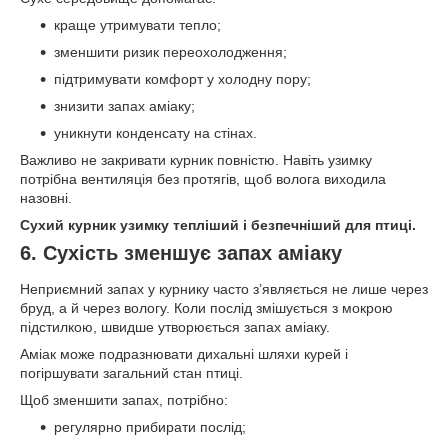
краще утримувати тепло;
зменшити ризик переохолодження;
підтримувати комфорт у холодну пору;
знизити запах аміаку;
уникнути конденсату на стінах.
Важливо не закривати курник повністю. Навіть узимку
потрібна вентиляція без протягів, щоб волога виходила
назовні.
Сухий курник узимку тепліший і безпечніший для птиці.
6. Сухість зменшує запах аміаку
Неприємний запах у курнику часто з’являється не лише через
бруд, а й через вологу. Коли послід змішується з мокрою
підстилкою, швидше утворюється запах аміаку.
Аміак може подразнювати дихальні шляхи курей і
погіршувати загальний стан птиці.
Щоб зменшити запах, потрібно:
регулярно прибирати послід;