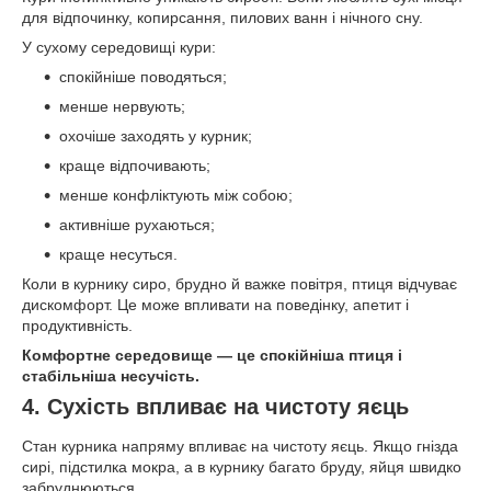
для відпочинку, копирсання, пилових ванн і нічного сну.
У сухому середовищі кури:
спокійніше поводяться;
менше нервують;
охочіше заходять у курник;
краще відпочивають;
менше конфліктують між собою;
активніше рухаються;
краще несуться.
Коли в курнику сиро, брудно й важке повітря, птиця відчуває
дискомфорт. Це може впливати на поведінку, апетит і
продуктивність.
Комфортне середовище — це спокійніша птиця і
стабільніша несучість.
4. Сухість впливає на чистоту яєць
Стан курника напряму впливає на чистоту яєць. Якщо гнізда
сирі, підстилка мокра, а в курнику багато бруду, яйця швидко
забруднюються.