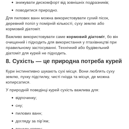
знижувати дискомфорт від зовнішніх подразників;
поводитися природно.
Для пилових ванн можна використовувати сухий пісок,
деревний попіл у помірній кількості, суху землю або
кормовий діатоміт.
Важливо використовувати саме
кормовий діатоміт
, бо він
очищений і підходить для використання у птахівництві при
правильному застосуванні. Технічний або будівельний
діатоміт для курей не підходить.
8. Сухість — це природна потреба курей
Кури інстинктивно шукають сухі місця. Вони люблять суху
землю, пухку підстилку, чисті гнізда та місця, де можна
копирсатися.
У природній поведінці курей сухість важлива для:
відпочинку;
сну;
пилових ванн;
догляду за пір’ям;
пошуку корму;