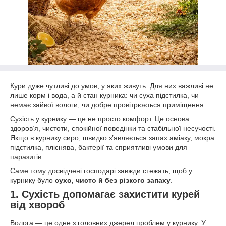
Кури дуже чутливі до умов, у яких живуть. Для них важливі не
лише корм і вода, а й стан курника: чи суха підстилка, чи
немає зайвої вологи, чи добре провітрюється приміщення.
Сухість у курнику — це не просто комфорт. Це основа
здоров’я, чистоти, спокійної поведінки та стабільної несучості.
Якщо в курнику сиро, швидко з’являється запах аміаку, мокра
підстилка, пліснява, бактерії та сприятливі умови для
паразитів.
Саме тому досвідчені господарі завжди стежать, щоб у
курнику було
сухо, чисто й без різкого запаху
.
1. Сухість допомагає захистити курей
від хвороб
Волога — це одне з головних джерел проблем у курнику. У