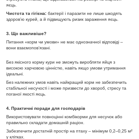
яєць.
Чистота та гігієна:
бактерії і паразити не лише шкодять
здоров’ю курей, а й підвищують ризик зараження яєць.
3. Що важливіше?
Питання «корм чи умови» не має однозначної відповіді –
вони взаємопов’язані.
Без якісного корму кури не зможуть виробляти яйця з
високою харчовою цінністю, навіть якщо умови утримання
ідеальні.
Без належних умов навіть найкращий корм не забезпечить
стабільної несучості і може призвести до хвороб, стресу та
поганої якості яєць.
4. Практичні поради для господарів
Використовувати повноцінні комбікорми для несучок або
правильно складати домашній раціон.
Забезпечити достатній простір на птаху – мінімум 0,2–0,25 м²
у клітках.