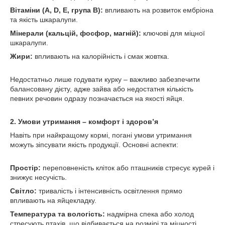
Вітаміни (A, D, E, група B):
впливають на розвиток ембріона
та якість шкаралупи.
Мінерали (кальцій, фосфор, магній):
ключові для міцної
шкаралупи.
Жири:
впливають на калорійність і смак жовтка.
Недостатньо лише годувати курку – важливо забезпечити
балансовану дієту, адже зайва або недостатня кількість
певних речовин одразу позначається на якості яйця.
2. Умови утримання – комфорт і здоров’я
Навіть при найкращому кормі, погані умови утримання
можуть зіпсувати якість продукції. Основні аспекти:
Простір:
переповненість кліток або пташників стресує курей і
знижує несучість.
Світло:
тривалість і інтенсивність освітлення прямо
впливають на яйцекладку.
Температура та вологість:
надмірна спека або холод
стресують птахів, що відбивається на розмірі та міцності