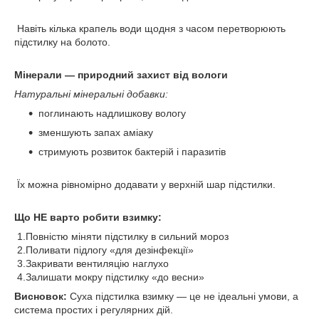
Навіть кілька крапель води щодня з часом перетворюють
підстилку на болото.
Мінерали — природний захист від вологи
Натуральні мінеральні добавки:
поглинають надлишкову вологу
зменшують запах аміаку
стримують розвиток бактерій і паразитів
Їх можна рівномірно додавати у верхній шар підстилки.
Що НЕ варто робити взимку:
1.Повністю міняти підстилку в сильний мороз
2.Поливати підлогу «для дезінфекції»
3.Закривати вентиляцію наглухо
4.Залишати мокру підстилку «до весни»
Висновок:
Суха підстилка взимку — це не ідеальні умови, а
система простих і регулярних дій.