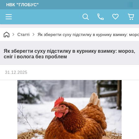
НВК "ГЛОБУС"
Статті
Як зберегти суху підстилку в курнику взимку: моро
Як зберегти суху підстилку в курнику взимку: мороз,
сніг і волога без проблем
31.12.2025