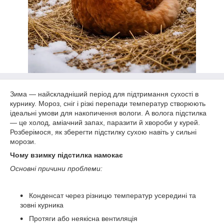
Зима — найскладніший період для підтримання сухості в
курнику. Мороз, сніг і різкі перепади температур створюють
ідеальні умови для накопичення вологи. А волога підстилка
— це холод, аміачний запах, паразити й хвороби у курей.
Розберімося, як зберегти підстилку сухою навіть у сильні
морози.
Чому взимку підстилка намокає
Основні причини проблеми:
Конденсат через різницю температур усередині та
зовні курника
Протяги або неякісна вентиляція