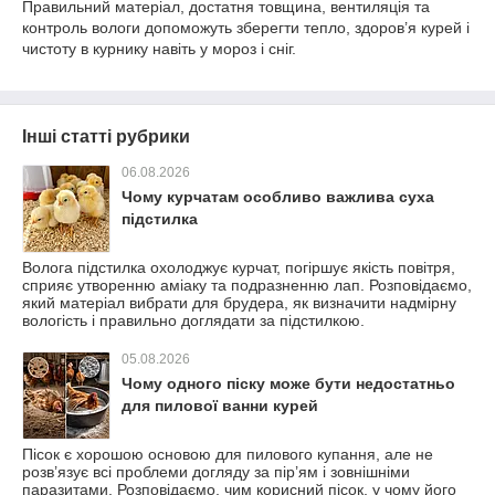
Правильний матеріал, достатня товщина, вентиляція та
контроль вологи допоможуть зберегти тепло, здоров’я курей і
чистоту в курнику навіть у мороз і сніг.
Інші статті рубрики
06.08.2026
Чому курчатам особливо важлива суха
підстилка
Волога підстилка охолоджує курчат, погіршує якість повітря,
сприяє утворенню аміаку та подразненню лап. Розповідаємо,
який матеріал вибрати для брудера, як визначити надмірну
вологість і правильно доглядати за підстилкою.
05.08.2026
Чому одного піску може бути недостатньо
для пилової ванни курей
Пісок є хорошою основою для пилового купання, але не
розв’язує всі проблеми догляду за пір’ям і зовнішніми
паразитами. Розповідаємо, чим корисний пісок, у чому його