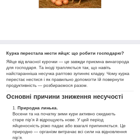
Курка перестала нести яйця: що робити господарю?
Яйце від власної курочки — це завжди приємна винагорода
для господаря. Та іноді трапляється так, що навіть
найстаранніша несучка раптово зупиняє кладку. Чому курка
перестає нестися і як правильно допомогти їй повернути
продуктивність — розбираємося разом.
Основні причини зниження несучості
Природна линька.
Восени та на початку зими кури активно скидають
старе пір’я й відрощують нове. У цей період
яйценосність різко падає або взагалі припиняється. Це
природно — організм витрачає всі сили на відновлення
пір’я.