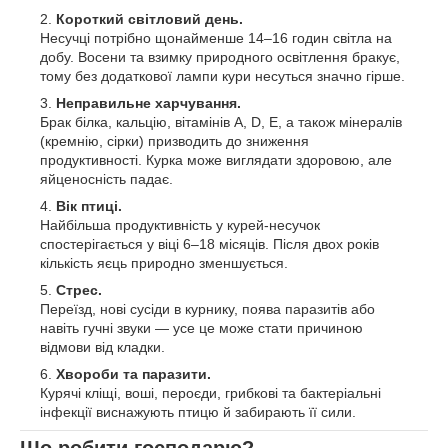
Короткий світловий день.
Несучці потрібно щонайменше 14–16 годин світла на
добу. Восени та взимку природного освітлення бракує,
тому без додаткової лампи кури несуться значно гірше.
Неправильне харчування.
Брак білка, кальцію, вітамінів А, D, Е, а також мінералів
(кремнію, сірки) призводить до зниження
продуктивності. Курка може виглядати здоровою, але
яйценосність падає.
Вік птиці.
Найбільша продуктивність у курей-несучок
спостерігається у віці 6–18 місяців. Після двох років
кількість яєць природно зменшується.
Стрес.
Переїзд, нові сусіди в курнику, поява паразитів або
навіть гучні звуки — усе це може стати причиною
відмови від кладки.
Хвороби та паразити.
Курячі кліщі, воші, пероєди, грибкові та бактеріальні
інфекції виснажують птицю й забирають її сили.
Що робити господарю?