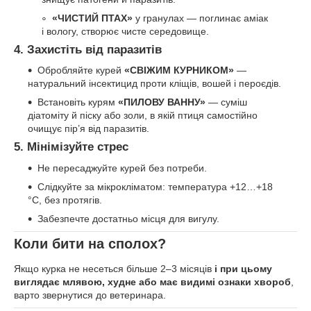
«ЧИСТИЙ ПТАХ»
у гранулах — поглинає аміак
і вологу, створює чисте середовище.
4. Захистіть від паразитів
Обробляйте курей
«СВІЖИМ КУРНИКОМ»
—
натуральний інсектицид проти кліщів, вошей і пероєдів.
Встановіть курям
«ПИЛОВУ ВАННУ»
— суміш
діатоміту й піску або золи, в якій птиця самостійно
очищує пір’я від паразитів.
5. Мінімізуйте стрес
Не пересаджуйте курей без потреби.
Слідкуйте за мікрокліматом: температура +12…+18
°C, без протягів.
Забезпечте достатньо місця для вигулу.
Коли бити на сполох?
Якщо курка не несеться більше 2–3 місяців
і при цьому
виглядає млявою, худне або має видимі ознаки хвороб
,
варто звернутися до ветеринара.