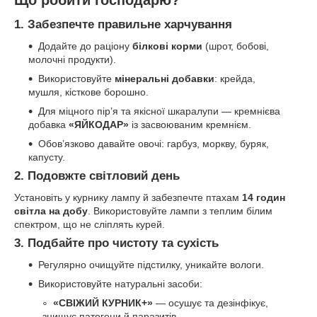
1. Забезпечте правильне харчування
Додайте до раціону
білкові корми
(шрот, бобові,
молочні продукти).
Використовуйте
мінеральні добавки
: крейда,
мушля, кісткове борошно.
Для міцного пір’я та якісної шкаралупи — кремнієва
добавка
«ЯЙКОДАР»
із засвоюваним кремнієм.
Обов’язково давайте овочі: гарбуз, моркву, буряк,
капусту.
2. Подовжте світловий день
Установіть у курнику лампу й забезпечте птахам
14 годин
світла на добу
. Використовуйте лампи з теплим білим
спектром, що не сліплять курей.
3. Подбайте про чистоту та сухість
Регулярно очищуйте підстилку, уникайте вологи.
Використовуйте натуральні засоби:
«СВІЖИЙ КУРНИК+»
— осушує та дезінфікує,
знищує патогени й паразитів.