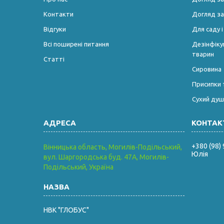
Контакти
Догляд за
Відгуки
Для саду 
Всі поширені питання
Дезінфікую
тварин
Статті
Сировина
Присипки 
Сухий душ
+380 (98)
Вінницька область, Могилів-Подільський,
Юлія
вул. Шаргородська буд. 47А, Могилів-
Подільський, Україна
НВК "ГЛОБУС"