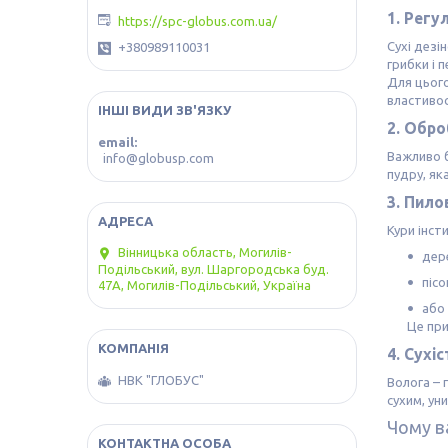
1. Регу
https://spc-globus.com.ua/
Сухі дезі
+380989110031
грибки і
Для цьог
властивос
ІНШІ ВИДИ ЗВ'ЯЗКУ
2. Обро
email
Важливо б
info@globusp.com
пудру, яка
3. Пило
Кури інст
Вінницька область, Могилів-
дер
Подільський, вул. Шаргородська буд.
пісо
47А, Могилів-Подільський, Україна
або
Це при
4. Сухі
НВК "ГЛОБУС"
Волога – 
сухим, ун
Чому в