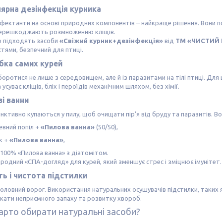
лярна дезінфекція курника
нфектанти на основі природних компонентів – найкраще рішення. Вони п
 перешкоджають розмноженню кліщів.
о підходять засоби
«Свіжий курник+дезінфекція»
від
ТМ «ЧИСТИЙ 
тями, безпечний для птиці.
бка самих курей
оротися не лише з середовищем, але й із паразитами на тілі птиці. Дл
 усуває кліщів, бліх і пероїдів механічним шляхом, без хімії.
ві ванни
инктивно купаються у пилу, щоб очищати пір’я від бруду та паразитів. В
евний попіл +
«Пилова ванна»
(50/50),
к +
«Пилова ванна»
,
 100% «Пилова ванна» з діатомітом.
родний «СПА-догляд» для курей, який зменшує стрес і зміцнює імунітет.
сть і чистота підстилки
головний ворог. Використання натуральних осушувачів підстилки, таких 
икати неприємного запаху та розвитку хвороб.
арто обирати натуральні засоби?