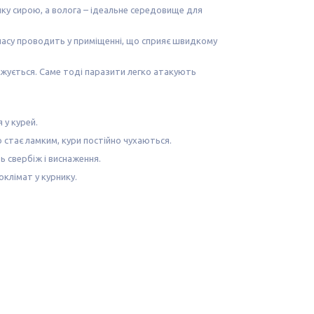
ку сирою, а волога – ідеальне середовище для
часу проводить у приміщенні, що сприяє швидкому
нижується. Саме тоді паразити легко атакують
 у курей.
 стає ламким, кури постійно чухаються.
 свербіж і виснаження.
клімат у курнику.