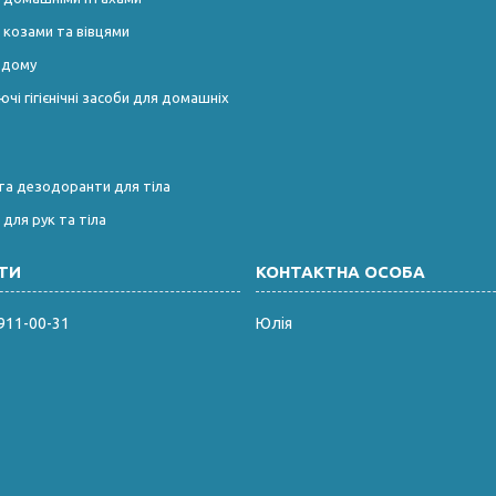
 козами та вівцями
і дому
чі гігієнічні засоби для домашніх
та дезодоранти для тіла
 для рук та тіла
 911-00-31
Юлія