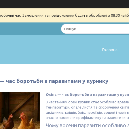
еробочий час. Замовлення та повідомлення будуть оброблені з 08:30 найб
Головна
— час боротьби з паразитами у курнику
Осінь — час боротьби з паразитами у кур
З настанням осені курник стає особливо вразл
температури, опале листя та скорочення світ
шкідників: кліщів, бліх, пероїдів, вошей і на
вчасно провести профілактику та захистити св
Чому восени паразити особливо а