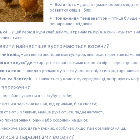
Вологість
– дощі й тумани роблять підстил
розвитку кліщів і бліх.
Пониження температури
– птиця більше 
поширенню шкідників.
ька
– у цей період кури слабшають, втрачають пір’я, а їхній імунітет з
ених птахів.
разити найчастіше зустрічаються восени?
ячий кліщ
– активний вночі, висмоктує кров, викликає стрес і виснаження
оїди та пухоїди
– харчуються частинками шкіри та пір’я, через що воно
хи та воші
– швидко розмножуються у вологих підстилках, спричиняють
бки та бактерії
– з’являються у вологому середовищі, погіршують мікро
 зараження
 постійно чухаються та скубуть себе;
ляються залисини на шиї, під крилами, біля хвоста;
хи стають млявими, менше рухаються, падає несучість;
о почервоніння, ранки або скоринки на шкірі;
 неохоче заходять у курник, особливо якщо там оселилися кліщі.
отися з паразитами восени?