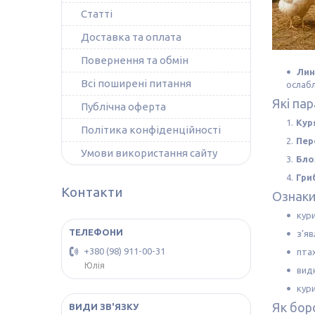
Статті
Доставка та оплата
Повернення та обмін
Лин
Всі поширені питання
ослабл
Які па
Публічна оферта
Кур
Політика конфіденційності
Пер
Умови використання сайту
Бло
Гри
Контакти
Ознаки
кури
з’яв
+380 (98) 911-00-31
пта
Юлія
видн
кури
Як бор