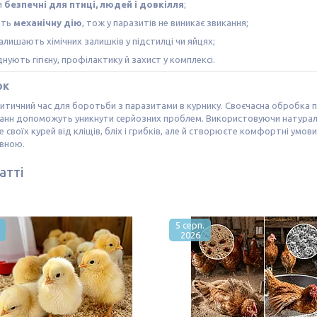
и
безпечні для птиці, людей і довкілля
;
ють
механічну дію
, тож у паразитів не виникає звикання;
алишають хімічних залишків у підстилці чи яйцях;
нують гігієну, профілактику й захист у комплексі.
ок
ритичний час для боротьби з паразитами в курнику. Своєчасна обробка п
ванн допоможуть уникнути серйозних проблем. Використовуючи натурал
 своїх курей від кліщів, бліх і грибків, але й створюєте комфортні умо
вною.
атті
5 серп.
2026