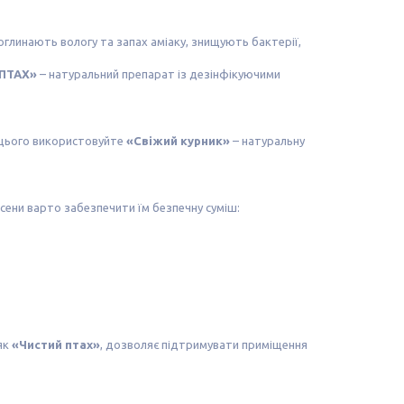
оглинають вологу та запах аміаку, знищують бактерії,
ПТАХ»
– натуральний препарат із дезінфікуючими
я цього використовуйте
«Свіжий курник»
– натуральну
осени варто забезпечити їм безпечну суміш:
як
«Чистий птах»
, дозволяє підтримувати приміщення