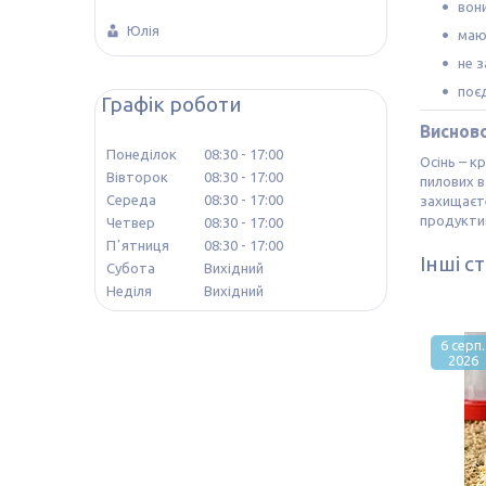
вон
Юлія
ма
не з
поєд
Графік роботи
Виснов
Понеділок
08:30
17:00
Осінь – к
Вівторок
08:30
17:00
пилових 
Середа
08:30
17:00
захищаєте
продукти
Четвер
08:30
17:00
Пʼятниця
08:30
17:00
Інші ст
Субота
Вихідний
Неділя
Вихідний
6 серп.
2026