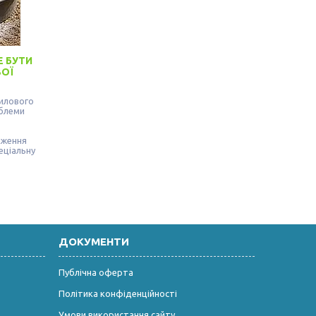
Е БУТИ
ОЇ
илового
облеми
еження
еціальну
ДОКУМЕНТИ
Публічна оферта
Політика конфіденційності
Умови використання сайту