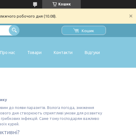
Кошик
лижчого робочого дня (10.08).
Кошик
Про нас
Товари
Контакти
Відгуки
нику
ивим до появи паразитів. Волога погода, зниження
лового дня створюють сприятливі умови для розвитку
віть грибкових інфекцій. Саме тому господарям важливо
оїх курей.
ктивні?