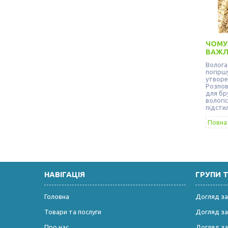
ЧОМУ
ВАЖЛ
Волога
погіршу
утворе
Розпов
для бр
вологі
підсти
Повна 
НАВІГАЦІЯ
ГРУПИ 
Головна
Догляд за
Товари та послуги
Догляд за
Про нас
Догляд з