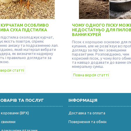
 КУРЧАТАМ ОСОБЛИВО
ЧОМУ ОДНОГО ПІСКУ МОЖ
ИВА СУХА ПІДСТИЛКА
НЕДОСТАТНЬО ДЛЯ ПИЛОВ
ВАННИ КУРЕЙ
 підстилка охолоджує курчат,
є якість повітря, сприяє
Пісок є хорошою основою для п
нню аміаку та подразненню лап.
купання, але не розв’язує всі пр
ідаємо, який матеріал вибрати
догляду за пір’ям і зовнішніми
удера, як визначити надмірну
паразитами. Розповідаємо, чим
сть і правильно доглядати за
корисний пісок, у чому його обм
лкою.
та навіщо додавати до ванни сп
мінеральну суміш.
версія статті
Повна версія статті
ТОВАРІВ ТА ПОСЛУГ
ІНФОРМАЦІЯ
 коровами (ВРХ)
Доставка та оплата
 свинями
Повернення та обмін
а домашніми птахами