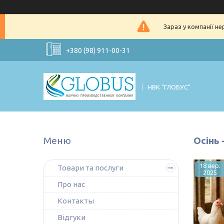
Зараз у компанії н
+380 (98) 911-00-31
НВК "ГЛОБУС"
Осінь 
18 вер.
Товари та послуги
2025
Про нас
Контакты
Відгуки