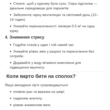
Стежте, щоб у курнику було сухо. Сира підстилка —
ідеальне середовище для паразитів.
Забезпечте гарну вентиляцію та світловий день (12–
14 годин).
Уникайте перенаселеності: мінімум 0,5 м² на одну
курку.
4. Зниження стресу
Годуйте птахів у один і той самий час.
Уникайте різких змін у раціоні та переселення без
потреби.
Додавайте у воду вітамінні комплекси для
підвищення імунітету.
Коли варто бити на сполох?
Якщо випадіння пір’я супроводжується:
появою ран та виразок на шкірі;
падінням апетиту;
різким зниженням ваги;