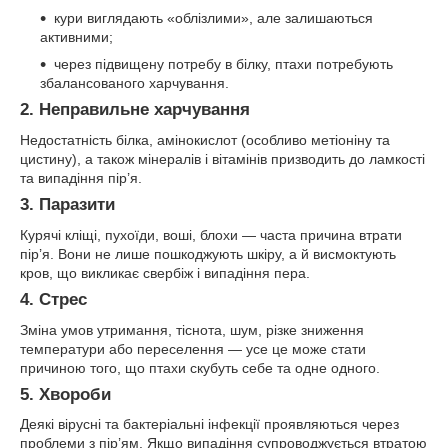
кури виглядають «облізлими», але залишаються
активними;
через підвищену потребу в білку, птахи потребують
збалансованого харчування.
2. Неправильне харчування
Недостатність білка, амінокислот (особливо метіоніну та
цистину), а також мінералів і вітамінів призводить до ламкості
та випадіння пір’я.
3. Паразити
Курячі кліщі, пухоїди, воші, блохи — часта причина втрати
пір’я. Вони не лише пошкоджують шкіру, а й висмоктують
кров, що викликає свербіж і випадіння пера.
4. Стрес
Зміна умов утримання, тіснота, шум, різке зниження
температури або переселення — усе це може стати
причиною того, що птахи скубуть себе та одне одного.
5. Хвороби
Деякі вірусні та бактеріальні інфекції проявляються через
проблеми з пір’ям. Якщо випадіння супроводжується втратою