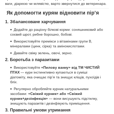
ваги, діареєю чи млявістю, варто звернутися до ветеринара.
Як допомогти курям відновити пір’я
1. Збалансоване харчування
Додайте до раціону білкові корми: соняшниковий або
соєвий шрот, рибне борошно, бобові.
Використовуйте премікси з вітамінами групи B,
мінералами (цинк, сірка) та амінокислотами.
Давайте свіжу зелень, овочі, зерно.
2. Боротьба з паразитами
Використовуйте
«Пилову ванну» від ТМ ЧИСТИЙ
ПТАХ
— кури інстинктивно купаються в суміші
діатоміту, яка очищає пір’я та знищує кліщів, пухоїдів і
бліх.
Регулярно обробляйте курник натуральними
засобами:
«Свіжий курник» або «Свіжий
курник+дезінфекція»
— вони висушують підстилку,
знищують паразитів і дезінфікують приміщення.
3. Правильні умови утримання