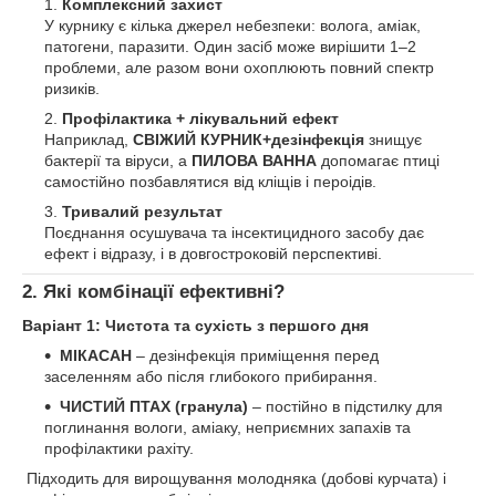
Комплексний захист
У курнику є кілька джерел небезпеки: волога, аміак,
патогени, паразити. Один засіб може вирішити 1–2
проблеми, але разом вони охоплюють повний спектр
ризиків.
Профілактика + лікувальний ефект
Наприклад,
СВІЖИЙ КУРНИК+дезінфекція
знищує
бактерії та віруси, а
ПИЛОВА ВАННА
допомагає птиці
самостійно позбавлятися від кліщів і пероідів.
Тривалий результат
Поєднання осушувача та інсектицидного засобу дає
ефект і відразу, і в довгостроковій перспективі.
2. Які комбінації ефективні?
Варіант 1: Чистота та сухість з першого дня
МІКАСАН
– дезінфекція приміщення перед
заселенням або після глибокого прибирання.
ЧИСТИЙ ПТАХ (гранула)
– постійно в підстилку для
поглинання вологи, аміаку, неприємних запахів та
профілактики рахіту.
Підходить для вирощування молодняка (добові курчата) і