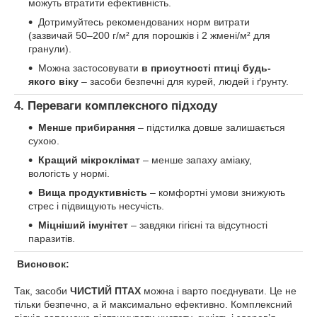
можуть втратити ефективність.
Дотримуйтесь рекомендованих норм витрати
(зазвичай 50–200 г/м² для порошків і 2 жмені/м² для
гранули).
Можна застосовувати
в присутності птиці будь-
якого віку
– засоби безпечні для курей, людей і ґрунту.
4. Переваги комплексного підходу
Менше прибирання
– підстилка довше залишається
сухою.
Кращий мікроклімат
– менше запаху аміаку,
вологість у нормі.
Вища продуктивність
– комфортні умови знижують
стрес і підвищують несучість.
Міцніший імунітет
– завдяки гігієні та відсутності
паразитів.
Висновок:
Так, засоби
ЧИСТИЙ ПТАХ
можна і варто поєднувати. Це не
тільки безпечно, а й максимально ефективно. Комплексний