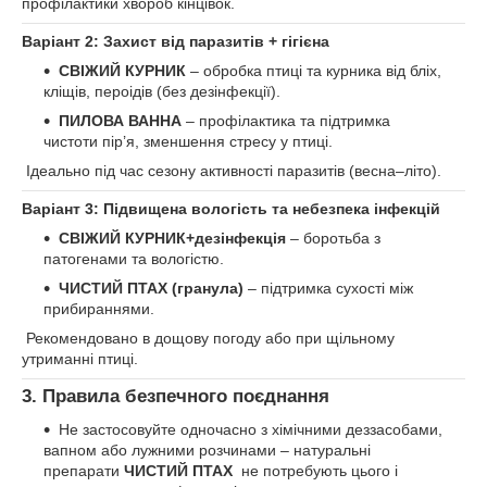
профілактики хвороб кінцівок.
Варіант 2: Захист від паразитів + гігієна
СВІЖИЙ КУРНИК
– обробка птиці та курника від бліх,
кліщів, пероідів (без дезінфекції).
ПИЛОВА ВАННА
– профілактика та підтримка
чистоти пір’я, зменшення стресу у птиці.
Ідеально під час сезону активності паразитів (весна–літо).
Варіант 3: Підвищена вологість та небезпека інфекцій
СВІЖИЙ КУРНИК+дезінфекція
– боротьба з
патогенами та вологістю.
ЧИСТИЙ ПТАХ (гранула)
– підтримка сухості між
прибираннями.
Рекомендовано в дощову погоду або при щільному
утриманні птиці.
3. Правила безпечного поєднання
Не застосовуйте одночасно з хімічними деззасобами,
вапном або лужними розчинами – натуральні
препарати
ЧИСТИЙ ПТАХ
не потребують цього і