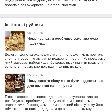
підхід допоможе підтримувати чистоту, сухість і здоров’я
поголів’я без використання агресивної хімії.
Інші статті рубрики
06.08.2026
Чому курчатам особливо важлива суха
підстилка
Волога підстилка охолоджує курчат, погіршує якість повітря,
сприяє утворенню аміаку та подразненню лап. Розповідаємо,
який матеріал вибрати для брудера, як визначити надмірну
вологість і правильно доглядати за підстилкою.
05.08.2026
Чому одного піску може бути недостатньо
для пилової ванни курей
Пісок є хорошою основою для пилового купання, але не
розв’язує всі проблеми догляду за пір’ям і зовнішніми
паразитами. Розповідаємо, чим корисний пісок, у чому його
обмеження та навіщо додавати до ванни спеціальну