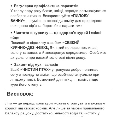
Регулярна профілактика паразитів
У теплу пору року блохи, кліщі, пероїди розмножуються
особливо активно. Використовуйте
«ПИЛОВУ
ВАННУ»
— суміш на основі діатоміту для природного
очищення пір’я та боротьби з паразитами.
Чистота в курнику — це здоров’я курей і якісні
яйця
Посипайте підстилку засобом
«СВІЖИЙ
КУРНИК+ДЕЗІНФЕКЦІЯ»
, який не лише поглинає
вологу та запах, а й знезаражує середовище. Особливо
актуально при високій вологості після дощу.
Захист від мух і запахів
Засіб
«ЧИСТИЙ ПТАХ»
у гранулах добре поглинає
сечу з посліду та аміак, що особливо актуально при
літньому теплі. Безпечний для птиці — навіть якщо
кури його клюнуть.
Висновок:
Літо — це період, коли кури можуть отримувати максимум
користі від свіжих кормів. Але лише за умови правильного
балансу раціону, достатньої кількості води та чистоти у