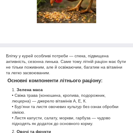
Влітку у курей особливі потреби — спека, підвищена
активність, сезонна линька. Саме тому літній раціон має бути
не тільки поживним, але й освіжаючим, багатим на вітаміни
та легко засвоюваним.
Основні компоненти літнього раціону:
Зелена маса
• Свіжа трава (конюшина, кропива, подорожник,
люцерна) — джерело вітамінів А, Е, К.
• Бур’яни та листя овочевих культур без ознак обробки
хімією.
• Листя капусти, салату, моркви, гарбуза — чудово
підходять як додаток до основного корму.
Овочі та фрукти