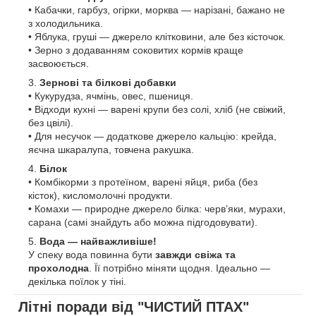
• Кабачки, гарбуз, огірки, морква — нарізані, бажано не
з холодильника.
• Яблука, груші — джерело клітковини, але без кісточок.
• Зерно з додаванням соковитих кормів краще
засвоюється.
Зернові та білкові добавки
• Кукурудза, ячмінь, овес, пшениця.
• Відходи кухні — варені крупи без солі, хліб (не свіжий,
без цвілі).
• Для несучок — додаткове джерело кальцію: крейда,
яєчна шкаралупа, товчена ракушка.
Білок
• Комбікорми з протеїном, варені яйця, риба (без
кісток), кисломолочні продукти.
• Комахи — природне джерело білка: черв’яки, мурахи,
сарана (самі знайдуть або можна підгодовувати).
Вода — найважливіше!
У спеку вода повинна бути
завжди свіжа та
прохолодна
. Її потрібно міняти щодня. Ідеально —
декілька поїлок у тіні.
Літні поради від "ЧИСТИЙ ПТАХ"