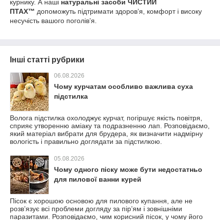
курнику. А наші
натуральні засоби ЧИСТИЙ
ПТАХ™
допоможуть підтримати здоров’я, комфорт і високу
несучість вашого поголів’я.
Інші статті рубрики
06.08.2026
Чому курчатам особливо важлива суха
підстилка
Волога підстилка охолоджує курчат, погіршує якість повітря,
сприяє утворенню аміаку та подразненню лап. Розповідаємо,
який матеріал вибрати для брудера, як визначити надмірну
вологість і правильно доглядати за підстилкою.
05.08.2026
Чому одного піску може бути недостатньо
для пилової ванни курей
Пісок є хорошою основою для пилового купання, але не
розв’язує всі проблеми догляду за пір’ям і зовнішніми
паразитами. Розповідаємо, чим корисний пісок, у чому його