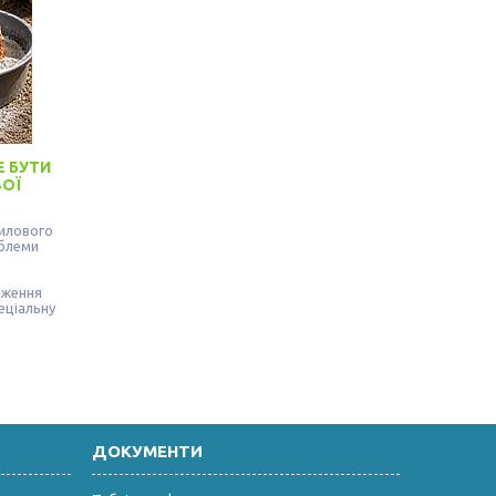
Е БУТИ
ОЇ
илового
облеми
еження
еціальну
ДОКУМЕНТИ