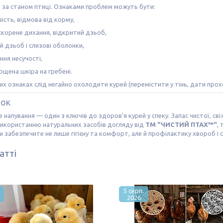
 за станом птиці. Ознаками проблем можуть бути:
ість, відмова від корму,
скорене дихання, відкритий дзьоб,
й дзьоб і слизові оболонки,
ння несучості,
рщена шкіра на гребені.
х ознаках слід негайно охолодити курей (перемістити у тінь, дати прох
вок
 напування — один з ключів до здоров'я курей у спеку. Запас чистої, св
використанню натуральних засобів догляду від
ТМ "ЧИСТИЙ ПТАХ™"
,
ви забезпечите не лише гігієну та комфорт, але й профілактику хвороб і ст
атті
5 серп.
2026