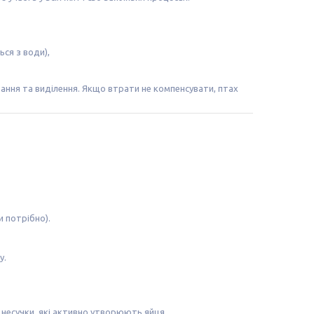
ся з води),
вання та виділення. Якщо втрати не компенсувати, птах
 потрібно).
у.
 несучки, які активно утворюють яйця.