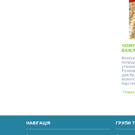
ЧОМУ
ВАЖЛ
Волога
погіршу
утворе
Розпов
для бр
вологі
підсти
Повна 
НАВІГАЦІЯ
ГРУПИ 