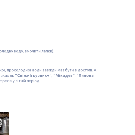
олодну воду, змочити лапки).
іжої, прохолодної води завжди має бути в доступі. А
 таких як
"Свіжий курник+"
,
"Мікадез"
,
"Пилова
ресів у літній період.