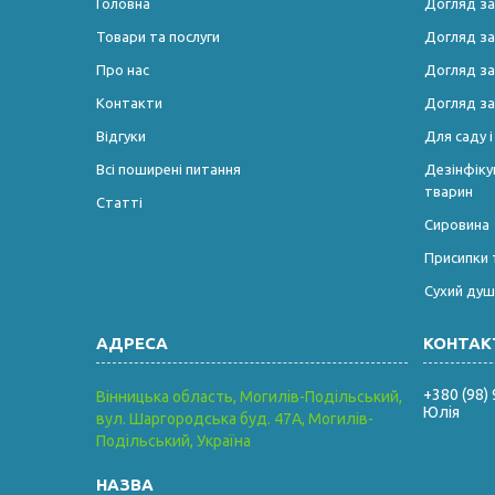
Головна
Догляд за
Товари та послуги
Догляд за
Про нас
Догляд з
Контакти
Догляд за
Відгуки
Для саду 
Всі поширені питання
Дезінфікую
тварин
Статті
Сировина
Присипки 
Сухий душ
+380 (98)
Вінницька область, Могилів-Подільський,
Юлія
вул. Шаргородська буд. 47А, Могилів-
Подільський, Україна