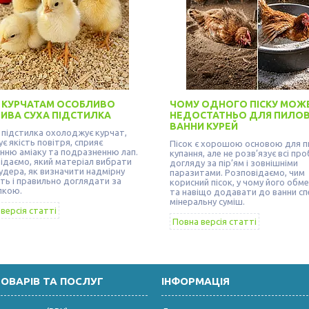
 КУРЧАТАМ ОСОБЛИВО
ЧОМУ ОДНОГО ПІСКУ МОЖ
ИВА СУХА ПІДСТИЛКА
НЕДОСТАТНЬО ДЛЯ ПИЛОВ
ВАННИ КУРЕЙ
 підстилка охолоджує курчат,
є якість повітря, сприяє
Пісок є хорошою основою для п
нню аміаку та подразненню лап.
купання, але не розв’язує всі пр
ідаємо, який матеріал вибрати
догляду за пір’ям і зовнішніми
удера, як визначити надмірну
паразитами. Розповідаємо, чим
сть і правильно доглядати за
корисний пісок, у чому його обм
лкою.
та навіщо додавати до ванни сп
мінеральну суміш.
версія статті
Повна версія статті
ТОВАРІВ ТА ПОСЛУГ
ІНФОРМАЦІЯ