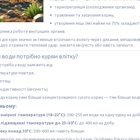
терморегуляція (охолодження організму),
травлення та засвоєння корму,
утворення яєць (які майже на 75% складають
тримка роботи внутрішніх органів.
і дні кури значно активніше втрачають вологу через дихання, випарову
ко отримати тепловий удар, знизити несучість або навіть загинути.
и води потрібно курям влітку?
треба у воді залежить від:
ператури повітря,
 птиці,
родуктивності (несучість),
аду корму (чим більше концентрованого сухого корму — тим більше води
дньому:
помірної температури (18–22°C):
200–250 мл води на одну курку на доб
 підвищенні температури до 25–30°C:
до 400 мл на добу.
пеку понад 30°C:
500–600 мл і навіть більше.
пекотні дні споживання води зростає у 2–3 рази. Особливо багато п’ють