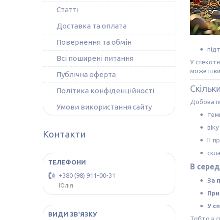
Статті
Доставка та оплата
Повернення та обмін
під
Всі поширені питання
У спекотн
може швид
Публічна оферта
Скільк
Політика конфіденційності
Добова по
Умови використання сайту
тем
віку
Контакти
її п
скл
В сере
+380 (98) 911-00-31
За 
Юлія
При
У с
Тобто в с