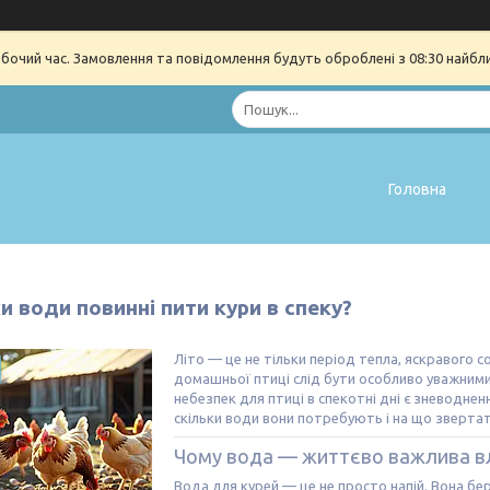
обочий час. Замовлення та повідомлення будуть оброблені з 08:30 найбл
Головна
и води повинні пити кури в спеку?
Літо — це не тільки період тепла, яскравого со
домашньої птиці слід бути особливо уважними 
небезпек для птиці в спекотні дні є зневоднен
скільки води вони потребують і на що зверта
Чому вода — життєво важлива вл
Вода для курей — це не просто напій. Вона бе