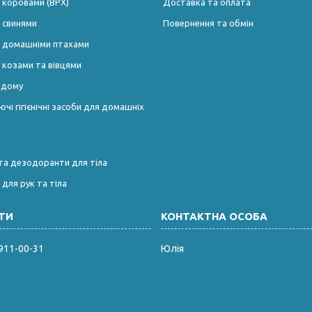
 коровами (ВРХ)
Доставка та оплата
 свинями
Повернення та обмін
а домашніми птахами
 козами та вівцями
і дому
чі гігієнічні засоби для домашніх
та дезодоранти для тіла
 для рук та тіла
 911-00-31
Юлія