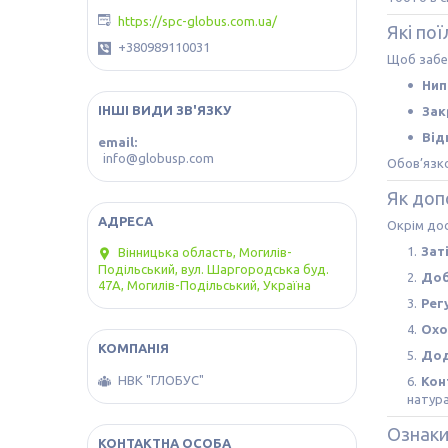
https://spc-globus.com.ua/
Які по
+380989110031
Щоб забе
Нип
ІНШІ ВИДИ ЗВ'ЯЗКУ
Зак
Від
email
info@globusp.com
Обов’язко
Як доп
Окрім дос
Зат
Вінницька область, Могилів-
Подільський, вул. Шаргородська буд.
Доб
47А, Могилів-Подільський, Україна
Рег
Охо
Дод
НВК "ГЛОБУС"
Кон
натур
Ознаки