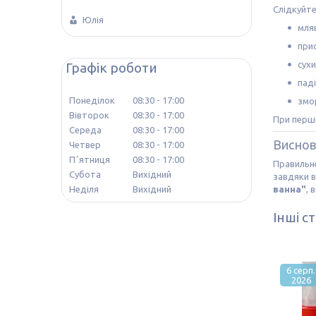
Слідкуйте
Юлія
мляв
при
сухи
Графік роботи
паді
Понеділок
08:30
17:00
змо
Вівторок
08:30
17:00
При перши
Середа
08:30
17:00
Висно
Четвер
08:30
17:00
Пʼятниця
08:30
17:00
Правильне
Субота
Вихідний
завдяки 
ванна"
, 
Неділя
Вихідний
Інші ст
6 серп.
2026