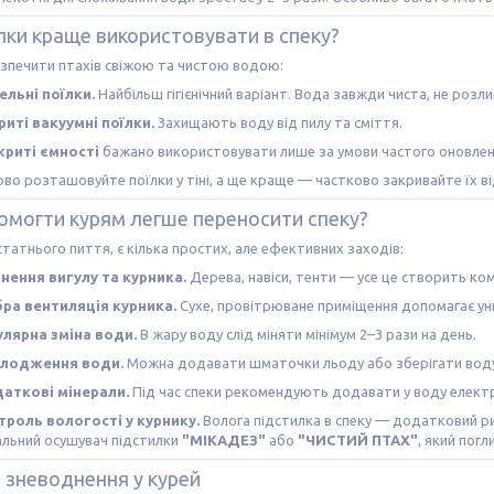
їлки краще використовувати в спеку?
зпечити птахів свіжою та чистою водою:
ельні поїлки.
Найбільш гігієнічний варіант. Вода завжди чиста, не розли
риті вакуумні поїлки.
Захищають воду від пилу та сміття.
криті ємності
бажано використовувати лише за умови частого оновлен
во розташовуйте поїлки у тіні, а ще краще — частково закривайте їх ві
омогти курям легше переносити спеку?
татнього пиття, є кілька простих, але ефективних заходів:
інення вигулу та курника.
Дерева, навіси, тенти — усе це створить к
ра вентиляція курника.
Сухе, провітрюване приміщення допомагає уни
улярна зміна води.
В жару воду слід міняти мінімум 2–3 рази на день.
лодження води.
Можна додавати шматочки льоду або зберігати воду 
аткові мінерали.
Під час спеки рекомендують додавати у воду електр
троль вологості у курнику.
Волога підстилка в спеку — додатковий ри
альний осушувач підстилки
"МІКАДЕЗ"
або
"ЧИСТИЙ ПТАХ"
, який пог
 зневоднення у курей