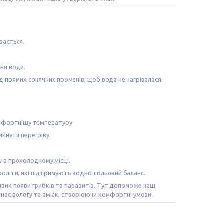
вається.
ня води.
д прямих сонячних променів, щоб вода не нагрівалася.
омфортнішу температуру.
кнути перегріву.
в прохолодному місці.
оліти, які підтримують водно-сольовий баланс.
зик появи грибків та паразитів. Тут допоможе наш
линає вологу та аміак, створюючи комфортні умови.