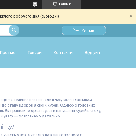
Кошик
ижчого робочого дня (сьогодні).
Кошик
Про нас
Товари
Контакти
Відгуки
нця та зелених вигонів, але й час, коли власникам
до стану здоров'я своїх курей. Однією з головних
ня. Як правильно організувати напування курей в спеку,
ти увагу — розглянемо детально.
ітку?
ре участь у всіх життєво важливих процесах: