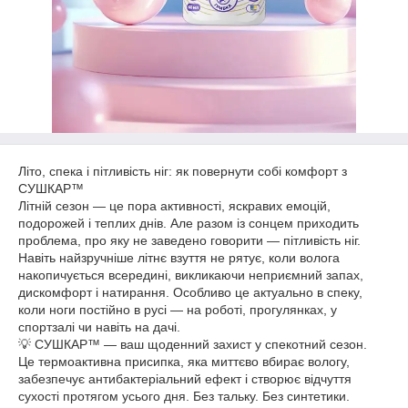
Літо, спека і пітливість ніг: як повернути собі комфорт з
СУШКАР™
Літній сезон — це пора активності, яскравих емоцій,
подорожей і теплих днів. Але разом із сонцем приходить
проблема, про яку не заведено говорити — пітливість ніг.
Навіть найзручніше літнє взуття не рятує, коли волога
накопичується всередині, викликаючи неприємний запах,
дискомфорт і натирання. Особливо це актуально в спеку,
коли ноги постійно в русі — на роботі, прогулянках, у
спортзалі чи навіть на дачі.
💡 СУШКАР™ — ваш щоденний захист у спекотний сезон.
Це термоактивна присипка, яка миттєво вбирає вологу,
забезпечує антибактеріальний ефект і створює відчуття
сухості протягом усього дня. Без тальку. Без синтетики.