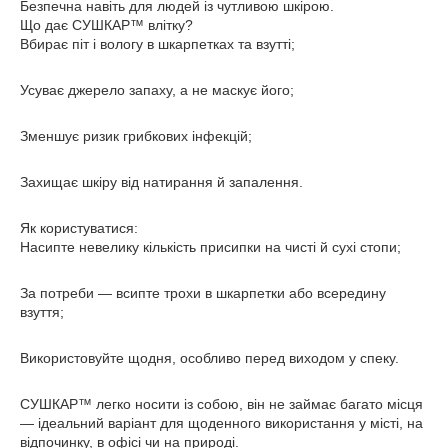
Безпечна навіть для людей із чутливою шкірою.
Що дає СУШКАР™ влітку?
Вбирає піт і вологу в шкарпетках та взутті;
Усуває джерело запаху, а не маскує його;
Зменшує ризик грибкових інфекцій;
Захищає шкіру від натирання й запалення.
Як користуватися:
Насипте невелику кількість присипки на чисті й сухі стопи;
За потреби — всипте трохи в шкарпетки або всередину
взуття;
Використовуйте щодня, особливо перед виходом у спеку.
СУШКАР™ легко носити із собою, він не займає багато місця
— ідеальний варіант для щоденного використання у місті, на
відпочинку, в офісі чи на природі.