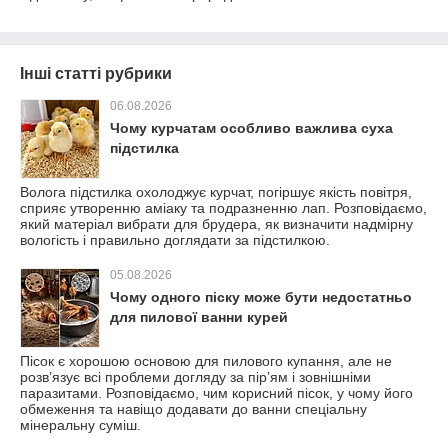
Інші статті рубрики
06.08.2026
Чому курчатам особливо важлива суха
підстилка
Волога підстилка охолоджує курчат, погіршує якість повітря,
сприяє утворенню аміаку та подразненню лап. Розповідаємо,
який матеріал вибрати для брудера, як визначити надмірну
вологість і правильно доглядати за підстилкою.
05.08.2026
Чому одного піску може бути недостатньо
для пилової ванни курей
Пісок є хорошою основою для пилового купання, але не
розв’язує всі проблеми догляду за пір’ям і зовнішніми
паразитами. Розповідаємо, чим корисний пісок, у чому його
обмеження та навіщо додавати до ванни спеціальну
мінеральну суміш.