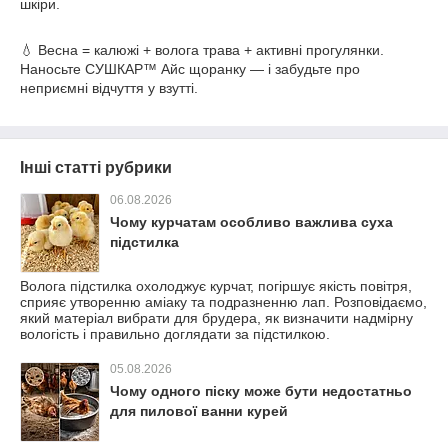
шкіри.
💧 Весна = калюжі + волога трава + активні прогулянки.
Наносьте СУШКАР™ Айс щоранку — і забудьте про
неприємні відчуття у взутті.
Інші статті рубрики
06.08.2026
Чому курчатам особливо важлива суха
підстилка
Волога підстилка охолоджує курчат, погіршує якість повітря,
сприяє утворенню аміаку та подразненню лап. Розповідаємо,
який матеріал вибрати для брудера, як визначити надмірну
вологість і правильно доглядати за підстилкою.
05.08.2026
Чому одного піску може бути недостатньо
для пилової ванни курей