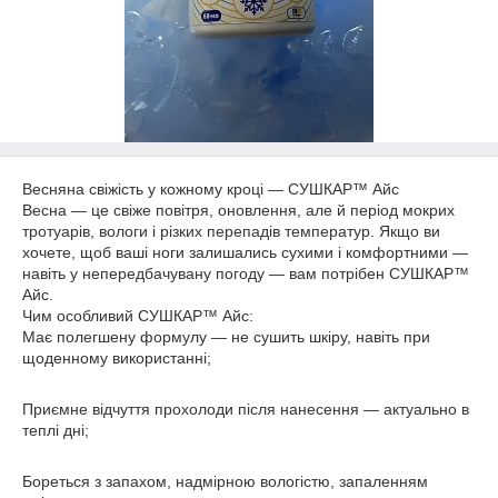
Весняна свіжість у кожному кроці — СУШКАР™ Айс
Весна — це свіже повітря, оновлення, але й період мокрих
тротуарів, вологи і різких перепадів температур. Якщо ви
хочете, щоб ваші ноги залишались сухими і комфортними —
навіть у непередбачувану погоду — вам потрібен СУШКАР™
Айс.
Чим особливий СУШКАР™ Айс:
Має полегшену формулу — не сушить шкіру, навіть при
щоденному використанні;
Приємне відчуття прохолоди після нанесення — актуально в
теплі дні;
Бореться з запахом, надмірною вологістю, запаленням