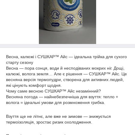
Весна, калюжі і СУШКАР™ Айс — ідеальна трійка для сухого
старту сезону
Весна — пора сонця, води й несподіваних мокрих ніг. Дощі,
калюжі, волога земля… Але є рішення — СУШКАР™ Айс. Це
весняна версія термопудри, створена для активних людей,
які цінують комфорт щодня.
Чому саме весною СУШКАР™ Айс незамінний?
Весняна погода — найнебезпечніша для взуття: тепло +
волога = ідеальні умови для розмноження грибка.
Взуття ще не літнє, але вже не зимове — знижується
термоізоляція, зростає ризик охолодження.