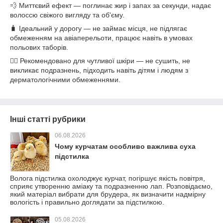
💨 Миттєвий ефект — поглинає жир і запах за секунди, надає
волоссю свіжого вигляду та об'єму.
🧳 Ідеальний у дорогу — не займає місця, не підлягає
обмеженням на авіаперельоти, працює навіть в умовах
польових таборів.
👩‍⚕️ Рекомендовано для чутливої шкіри — не сушить, не
викликає подразнень, підходить навіть дітям і людям з
дерматологічними обмеженнями.
Інші статті рубрики
06.08.2026
Чому курчатам особливо важлива суха
підстилка
Волога підстилка охолоджує курчат, погіршує якість повітря,
сприяє утворенню аміаку та подразненню лап. Розповідаємо,
який матеріал вибрати для брудера, як визначити надмірну
вологість і правильно доглядати за підстилкою.
05.08.2026