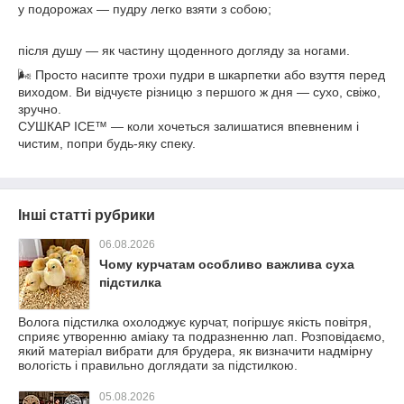
у подорожах — пудру легко взяти з собою;
після душу — як частину щоденного догляду за ногами.
🌬️ Просто насипте трохи пудри в шкарпетки або взуття перед
виходом. Ви відчуєте різницю з першого ж дня — сухо, свіжо,
зручно.
СУШКАР ICE™ — коли хочеться залишатися впевненим і
чистим, попри будь-яку спеку.
Інші статті рубрики
06.08.2026
Чому курчатам особливо важлива суха
підстилка
Волога підстилка охолоджує курчат, погіршує якість повітря,
сприяє утворенню аміаку та подразненню лап. Розповідаємо,
який матеріал вибрати для брудера, як визначити надмірну
вологість і правильно доглядати за підстилкою.
05.08.2026