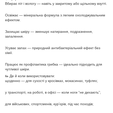
Вбирає піт і вологу — навіть у закритому або щільному взутті.
Освіжає — мінеральна формула з легким охолоджувальним
ефектом.
Захищає шкіру — зменшує натирання, подразнення,
запалення.
Усуває запах — природний антибактеріальний ефект без
хімії.
Працює як профілактика грибка — ідеально підходить для
чутливої шкіри.
👟 Де й коли використовувати:
щоденно — для сухості у кросівках, мокасинах, туфлях;
у транспорті, на роботі, в офісі — коли ноги “не дихають”;
для військових, спортсменів, кур’єрів, під час походів;