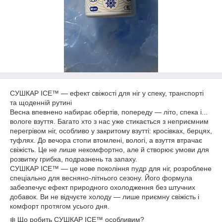
СУШКАР ICE™ — ефект свіжості для ніг у спеку, транспорті
та щоденній рутині
Весна впевнено набирає обертів, попереду — літо, спека і...
вологе взуття. Багато хто з нас уже стикається з неприємним
перегрівом ніг, особливо у закритому взутті: кросівках, берцях,
туфлях. До вечора стопи втомлені, вологі, а взуття втрачає
свіжість. Це не лише некомфортно, але й створює умови для
розвитку грибка, подразнень та запаху.
СУШКАР ICE™ — це нове покоління пудр для ніг, розроблене
спеціально для весняно-літнього сезону. Його формула
забезпечує ефект природного охолодження без штучних
добавок. Ви не відчуєте холоду — лише приємну свіжість і
комфорт протягом усього дня.
❄️ Що робить СУШКАР ICE™ особливим?