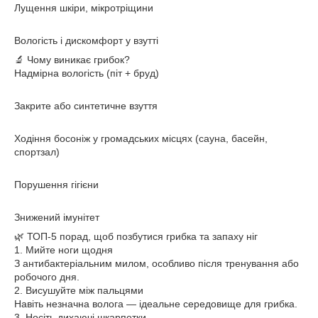
Лущення шкіри, мікротріщини
Вологість і дискомфорт у взутті
🔬 Чому виникає грибок?
Надмірна вологість (піт + бруд)
Закрите або синтетичне взуття
Ходіння босоніж у громадських місцях (сауна, басейн,
спортзал)
Порушення гігієни
Знижений імунітет
🌿 ТОП-5 порад, щоб позбутися грибка та запаху ніг
1. Мийте ноги щодня
З антибактеріальним милом, особливо після тренування або
робочого дня.
2. Висушуйте між пальцями
Навіть незначна волога — ідеальне середовище для грибка.
3. Носіть дихаючі шкарпетки