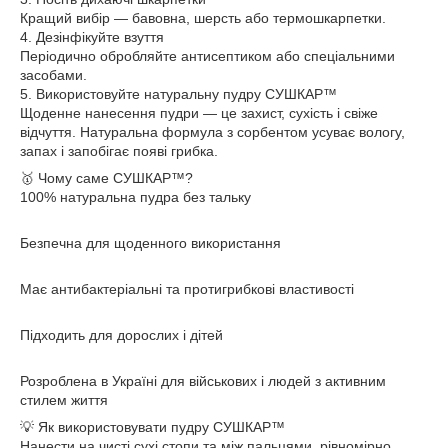
Кращий вибір — бавовна, шерсть або термошкарпетки.
4. Дезінфікуйте взуття
Періодично обробляйте антисептиком або спеціальними
засобами.
5. Використовуйте натуральну пудру СУШКАР™
Щоденне нанесення пудри — це захист, сухість і свіже
відчуття. Натуральна формула з сорбентом усуває вологу,
запах і запобігає появі грибка.
🥇 Чому саме СУШКАР™?
100% натуральна пудра без тальку
Безпечна для щоденного використання
Має антибактеріальні та протигрибкові властивості
Підходить для дорослих і дітей
Розроблена в Україні для військових і людей з активним
стилем життя
💡 Як використовувати пудру СУШКАР™
Нанести на чисті сухі стопи та між пальцями, рівномірно