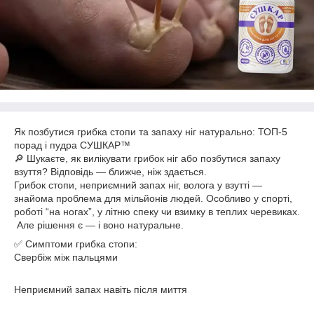
Як позбутися грибка стопи та запаху ніг натурально: ТОП-5
порад і пудра СУШКАР™
🔎 Шукаєте, як вилікувати грибок ніг або позбутися запаху
взуття? Відповідь — ближче, ніж здається.
Грибок стопи, неприємний запах ніг, волога у взутті —
знайома проблема для мільйонів людей. Особливо у спорті,
роботі “на ногах”, у літню спеку чи взимку в теплих черевиках.
Але рішення є — і воно натуральне.
✅ Симптоми грибка стопи:
Свербіж між пальцями
Неприємний запах навіть після миття