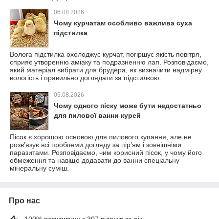
06.08.2026
Чому курчатам особливо важлива суха
підстилка
Волога підстилка охолоджує курчат, погіршує якість повітря,
сприяє утворенню аміаку та подразненню лап. Розповідаємо,
який матеріал вибрати для брудера, як визначити надмірну
вологість і правильно доглядати за підстилкою.
05.08.2026
Чому одного піску може бути недостатньо
для пилової ванни курей
Пісок є хорошою основою для пилового купання, але не
розв’язує всі проблеми догляду за пір’ям і зовнішніми
паразитами. Розповідаємо, чим корисний пісок, у чому його
обмеження та навіщо додавати до ванни спеціальну
мінеральну суміш.
Про нас