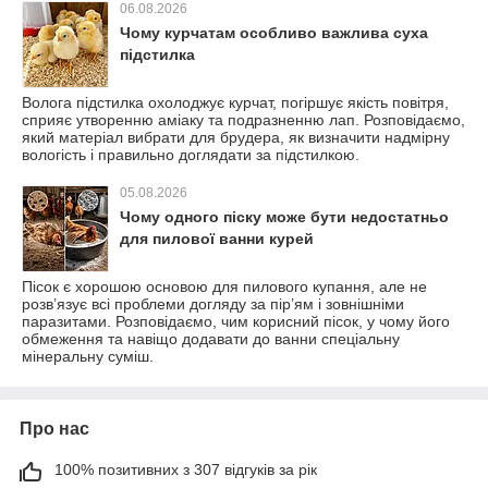
06.08.2026
Чому курчатам особливо важлива суха
підстилка
Волога підстилка охолоджує курчат, погіршує якість повітря,
сприяє утворенню аміаку та подразненню лап. Розповідаємо,
який матеріал вибрати для брудера, як визначити надмірну
вологість і правильно доглядати за підстилкою.
05.08.2026
Чому одного піску може бути недостатньо
для пилової ванни курей
Пісок є хорошою основою для пилового купання, але не
розв’язує всі проблеми догляду за пір’ям і зовнішніми
паразитами. Розповідаємо, чим корисний пісок, у чому його
обмеження та навіщо додавати до ванни спеціальну
мінеральну суміш.
Про нас
100% позитивних з 307 відгуків за рік