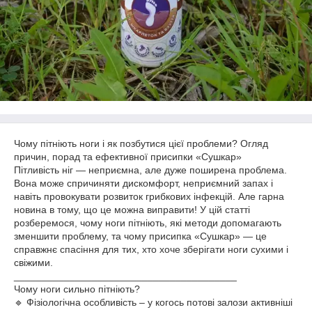
Чому пітніють ноги і як позбутися цієї проблеми? Огляд
причин, порад та ефективної присипки «Сушкар»
Пітливість ніг — неприємна, але дуже поширена проблема.
Вона може спричиняти дискомфорт, неприємний запах і
навіть провокувати розвиток грибкових інфекцій. Але гарна
новина в тому, що це можна виправити! У цій статті
розберемося, чому ноги пітніють, які методи допомагають
зменшити проблему, та чому присипка «Сушкар» — це
справжнє спасіння для тих, хто хоче зберігати ноги сухими і
свіжими.
________________________________________
Чому ноги сильно пітніють?
🔹 Фізіологічна особливість – у когось потові залози активніші