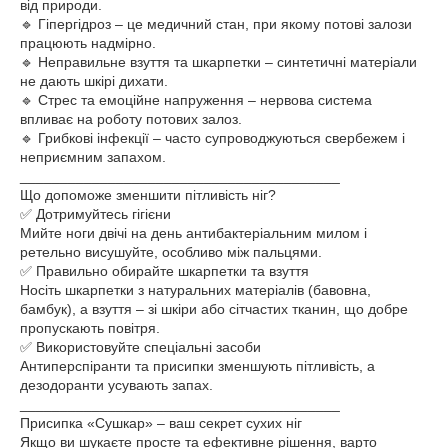
від природи.
🔹 Гіпергідроз – це медичний стан, при якому потові залози
працюють надмірно.
🔹 Неправильне взуття та шкарпетки – синтетичні матеріали
не дають шкірі дихати.
🔹 Стрес та емоційне напруження – нервова система
впливає на роботу потових залоз.
🔹 Грибкові інфекції – часто супроводжуються свербежем і
неприємним запахом.
________________________________________
Що допоможе зменшити пітливість ніг?
✅ Дотримуйтесь гігієни
Мийте ноги двічі на день антибактеріальним милом і
ретельно висушуйте, особливо між пальцями.
✅ Правильно обирайте шкарпетки та взуття
Носіть шкарпетки з натуральних матеріалів (бавовна,
бамбук), а взуття – зі шкіри або сітчастих тканин, що добре
пропускають повітря.
✅ Використовуйте спеціальні засоби
Антиперспіранти та присипки зменшують пітливість, а
дезодоранти усувають запах.
________________________________________
Присипка «Сушкар» – ваш секрет сухих ніг
Якщо ви шукаєте просте та ефективне рішення, варто