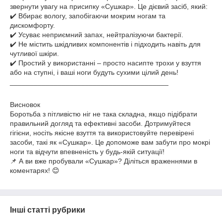
звернути увагу на присипку «Сушкар». Це дієвий засіб, який:
✔️ Вбирає вологу, запобігаючи мокрим ногам та
дискомфорту.
✔️ Усуває неприємний запах, нейтралізуючи бактерії.
✔️ Не містить шкідливих компонентів і підходить навіть для
чутливої шкіри.
✔️ Простий у використанні – просто насипте трохи у взуття
або на ступні, і ваші ноги будуть сухими цілий день!
________________________________________
Висновок
Боротьба з пітливістю ніг не така складна, якщо підібрати
правильний догляд та ефективні засоби. Дотримуйтеся
гігієни, носіть якісне взуття та використовуйте перевірені
засоби, такі як «Сушкар». Це допоможе вам забути про мокрі
ноги та відчути впевненість у будь-якій ситуації!
📌 А ви вже пробували «Сушкар»? Діліться враженнями в
коментарях! 😊
Інші статті рубрики