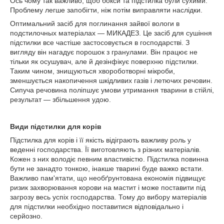
Ось чому так важливо, щоб бокси та підстилка були сухими.
Проблему легше запобігти, ніж потім виправляти наслідки.
Оптимальний засіб для поглинання зайвої вологи в
подстилочных матеріалах — МИКАДЕЗ. Це засіб для сушіння
підстилки все частіше застосовується в господарстві. З
вигляду він нагадує порошок з гранулами. Він працює не
тільки як осушувач, але й дезінфікує поверхню підстилки.
Таким чином, знищуються хвороботворні мікроби,
зменшується накопичення шкідливих газів і летючих речовин.
Сипуча речовина поліпшує умови утримання тварини в стійлі,
результат — збільшення удою.
Види підстилки для корів
Підстилка для корів і її якість відіграють важливу роль у
веденні господарства. Її виготовляють з різних матеріалів.
Кожен з них володіє певним властивістю. Підстилка повинна
бути не занадто тонкою, інакше тварині буде важко встати.
Важливо пам'ятати, що необґрунтована економія підвищує
ризик захворювання корови на мастит і може поставити під
загрозу весь успіх господарства. Тому до вибору матеріалів
для підстилки необхідно поставитися відповідально і
серйозно.