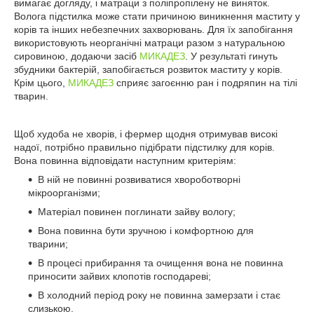
вимагає догляду, і матраци з поліпропілену не виняток.
Волога підстилка може стати причиною виникнення маститу у
корів та інших небезпечних захворювань. Для їх запобігання
використовують неорганічні матраци разом з натуральною
сировиною, додаючи засіб
МИКАДЕЗ
. У результаті гинуть
збудники бактерій, запобігається розвиток маститу у корів.
Крім цього,
МИКАДЕЗ
сприяє загоєнню ран і подряпин на тілі
тварин.
Щоб худоба не хворів, і фермер щодня отримував високі
надої, потрібно правильно підібрати підстилку для корів.
Вона повинна відповідати наступним критеріям:
В ній не повинні розвиватися хвороботворні
мікроорганізми;
Матеріал повинен поглинати зайву вологу;
Вона повинна бути зручною і комфортною для
тварини;
В процесі прибирання та очищення вона не повинна
приносити зайвих клопотів господареві;
В холодний період року не повинна замерзати і стає
слизькою.