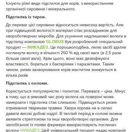
Існують різні види підстилок для корів, з використанням
органічної сировини і мінерального.
Підстилка із тирси.
До переваг цієї сировини відноситься невисока вартість. Але
при підвищеній вологості матеріал стає розсадником для
хвороботворних мікробів. Для усунення надлишкової вологи в
підстилці компанією
GLOBUS
був розроблений спеціальний
продукт —
МИКАДЕЗ
. Це порошкоподібна, легке засіб здатне
поглинути вологу в кількості 250 % від своєї ваги (в 2,5 рази
більше своєї ваги). Крім цього, воно має дезінфікуючі
властивості, бореться з бактеріями і паразитами. Таким
чином, ризик захворювання корів маститом знижується в
кілька разів.
Підстилка з соломи.
Користується популярністю і попитом. Перевага – ціна. Мінус
в тому, що в зимовий час року волога на поверхні може
замерзати і підстилка стає слизькою. Підвищується ризик
отримання тваринам травми. Хвора корова не в силах
давати високі добові надої. В теплий період в соломі можна
виявити стрептококи та інші хвороботворні організми. Для
запобігання їх появи фермери використовують поглинач
вологи
МИКАДЕЗ
. Цей універсальний продукт надає компанія