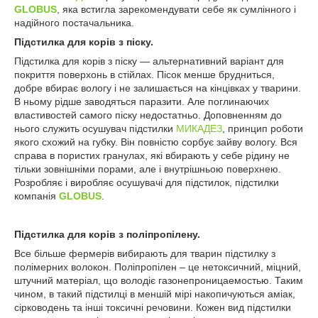
GLOBUS
, яка встигла зарекомендувати себе як сумлінного і
надійного постачальника.
Підстилка для корів з піску.
Підстилка для корів з піску — альтернативний варіант для
покриття поверхонь в стійлах. Пісок менше брудниться,
добре вбирає вологу і не залишається на кінцівках у тварини.
В ньому рідше заводяться паразити. Але поглинаючих
властивостей самого піску недостатньо. Доповненням до
нього служить осушувач підстилки
МИКАДЕЗ
, принцип роботи
якого схожий на губку. Він повністю сорбує зайву вологу. Вся
справа в пористих гранулах, які вбирають у себе рідину не
тільки зовнішніми порами, але і внутрішньою поверхнею.
Розробляє і виробляє осушувачі для підстилок, підстилки
компанія
GLOBUS
.
Підстилка для корів з поліпропілену.
Все більше фермерів вибирають для тварин підстилку з
полімерних волокон. Поліпропілен – це нетоксичний, міцний,
штучний матеріал, що володіє газонепроницаемостью. Таким
чином, в такий підстилці в меншій мірі накопичуються аміак,
сірководень та інші токсичні речовини. Кожен вид підстилки