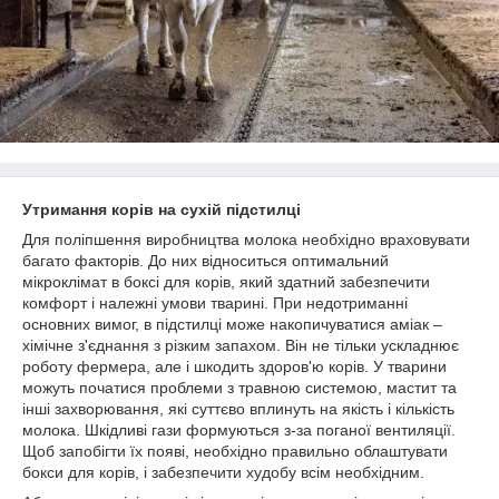
Утримання корів на сухій підстилці
Для поліпшення виробництва молока необхідно враховувати
багато факторів. До них відноситься оптимальний
мікроклімат в боксі для корів, який здатний забезпечити
комфорт і належні умови тварині. При недотриманні
основних вимог, в підстилці може накопичуватися аміак –
хімічне з'єднання з різким запахом. Він не тільки ускладнює
роботу фермера, але і шкодить здоров'ю корів. У тварини
можуть початися проблеми з травною системою, мастит та
інші захворювання, які суттєво вплинуть на якість і кількість
молока. Шкідливі гази формуються з-за поганої вентиляції.
Щоб запобігти їх появі, необхідно правильно облаштувати
бокси для корів, і забезпечити худобу всім необхідним.