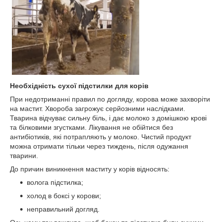
Необхідність сухої підстилки для корів
При недотриманні правил по догляду, корова може захворіти
на мастит. Хвороба загрожує серйозними наслідками.
Тварина відчуває сильну біль, і дає молоко з домішкою крові
та білковими згустками. Лікування не обійтися без
антибіотиків, які потрапляють у молоко. Чистий продукт
можна отримати тільки через тиждень, після одужання
тварини.
До причин виникнення маститу у корів відносять:
волога підстилка;
холод в боксі у корови;
неправильний догляд.