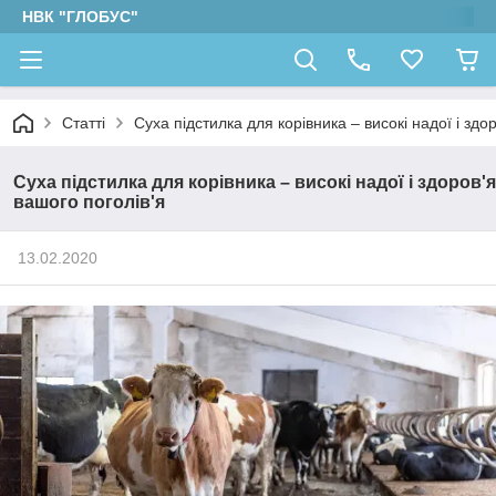
НВК "ГЛОБУС"
Статті
Суха підстилка для корівника – високі надої і здо
Суха підстилка для корівника – високі надої і здоров'я
вашого поголів'я
13.02.2020