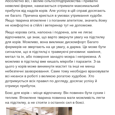
Абсолютно всі, і великі сільгосппідприємства і приватні
невеликі ферми, намагаються отримати максимальний
прибуток від надоїв корів. Але успіху в цій справі досягають
не багато. Причина криється в умовах утримання худоби.
Якщо тварина втомлене і з поганим апетитом, значить йому
не комфортно в стійлі і ветеринар тут не допоможе.
Якщо корова сита, напоєна і подоена, але не лягає
відпочивати, це знак, що варто звернути увагу на підстилку
для корів. Можливо, вона викликає дискомфорт. Багато
фермерів не звертають на це увагу, а дарма. Це може бути
сигналом, що в підстилці є травмуючі речовини: каміння,
метал та ін, або поверхня занадто мокра і неприємна. А
можливо в підстилці вже кишать мікроби і паразити. З-за
цього у корів може виникнути мастит та інші не менш
небезпечні захворювання. Саме тому необхідно враховувати
всі нюанси в роботі з великою рогатою худобою. Хто
дотримується всіх правил по догляду, досягає успіху й
отримує прибуток.
Бокс для корів – місце відпочинку. Він повинен бути сухим і
теплим. Втомлене тварина повинна мати можливість лягти
на підстилку, а не стояти з останніх сил в боксі.