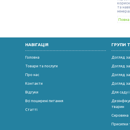
корисн
та нав
мінера
Повна 
НАВІГАЦІЯ
ГРУПИ 
Головна
Догляд за
Товари та послуги
Догляд за
Про нас
Догляд з
Контакти
Догляд за
Відгуки
Для саду 
Всі поширені питання
Дезінфікую
тварин
Статті
Сировина
Присипки 