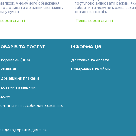
ий пісок, у чому його обмеження
поступово змінювати режим, як
іщо додавати до ванни спеціальну
вибрати та чому не можна зали
льну суміш.
світло на всю ніч.
версія статті
Повна версія статті
ТОВАРІВ ТА ПОСЛУГ
ІНФОРМАЦІЯ
 коровами (ВРХ)
Доставка та оплата
 свинями
Повернення та обмін
а домашніми птахами
 козами та вівцями
і дому
чі гігієнічні засоби для домашніх
та дезодоранти для тіла