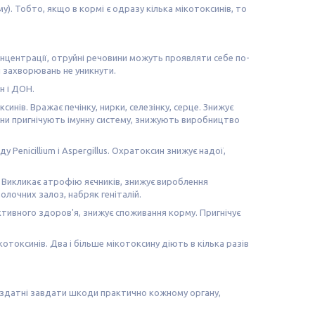
). Тобто, якщо в кормі є одразу кілька мікотоксинів, то
онцентрації, отруйні речовини можуть проявляти себе по-
і захворювань не уникнути.
н і ДОН.
инів. Вражає печінку, нирки, селезінку, серце. Знижує
ини пригнічують імунну систему, знижують виробництво
Penicillium і Aspergillus. Охратоксин знижує надої,
. Викликає атрофію яєчників, знижує вироблення
олочних залоз, набряк геніталій.
тивного здоров'я, знижує споживання корму. Пригнічує
котоксинів. Два і більше мікотоксину діють в кілька разів
и здатні завдати шкоди практично кожному органу,