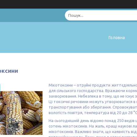
Головна
оксини
Мікотоксини – отруйні продукти життєдіяльнос
для сільського господарства. Вражаючи корми
захворювання. Небезпека в тому, що не існує з
Ці токсичні речовини можуть утворюватися в 
транспортування або зберігання. Спровокува
вологість повітря, температура від 20 до 28 °C
На сьогоднішній день відомо понад 250 видів ц
сотень мікотоксинів. На жаль, кращі наукові л
мікотоксинів. Важливо знати, що наявність ві