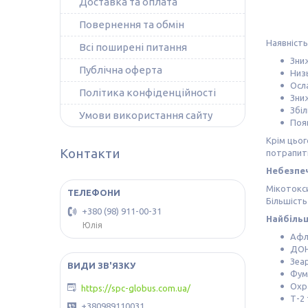
Доставка та оплата
Повернення та обмін
Наявність
Всі поширені питання
Зни
Публічна оферта
Низ
Осла
Політика конфіденційності
Зни
Збі
Умови використання сайту
Поя
Крім цьог
Контакти
потрапити
Небезпеч
Мікотокси
Більшість
+380 (98) 911-00-31
Найбільш
Юлія
Афла
ДОН
Зеар
Фум
Охра
https://spc-globus.com.ua/
Т-2 
+380989110031