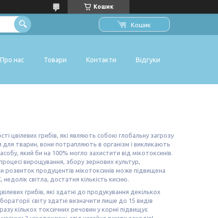
Кошик
Кошик
Про нас
Товари
Контакти
Відгуки
ті цвілевих грибів, які являють собою глобальну загрозу
 для тварин, вони потрапляють в організм і викликають
асобу, який би на 100% могло захистити від мікотоксинів.
процесі вирощування, збору зернових культур,
ти розвиток продуцентів мікотоксинів може підвищена
, недолік світла, достатня кількість кисню.
вілевих грибів, які здатні до продукування декількох
абораторії світу здатні визначити лише до 15 видів
дразу кількох токсичних речовин у кормі підвищує