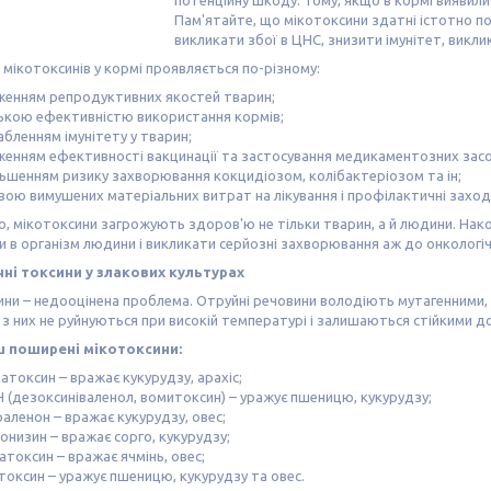
потенційну шкоду. Тому, якщо в кормі виявили 
Пам'ятайте, що мікотоксини здатні істотно п
викликати збої в ЦНС, знизити імунітет, вик
 мікотоксинів у кормі проявляється по-різному:
женням репродуктивних якостей тварин;
ькою ефективністю використання кормів;
бленням імунітету у тварин;
женням ефективності вакцинації та застосування медикаментозних засо
льшенням ризику захворювання кокцидіозом, колібактеріозом та ін;
вою вимушених матеріальних витрат на лікування і профілактичні заход
о, мікотоксини загрожують здоров'ю не тільки тварин, а й людини. Нако
 в організм людини і викликати серйозні захворювання аж до онкологіч
ні токсини у злакових культурах
ни – недооцінена проблема. Отруйні речовини володіють мутагенними,
 з них не руйнуються при високій температурі і залишаються стійкими до
 поширені мікотоксини:
токсин – вражає кукурудзу, арахіс;
 (дезоксиніваленол, вомитоксин) – уражує пшеницю, кукурудзу;
аленон – вражає кукурудзу, овес;
онизин – вражає сорго, кукурудзу;
токсин – вражає ячмінь, овес;
токсин – уражує пшеницю, кукурудзу та овес.