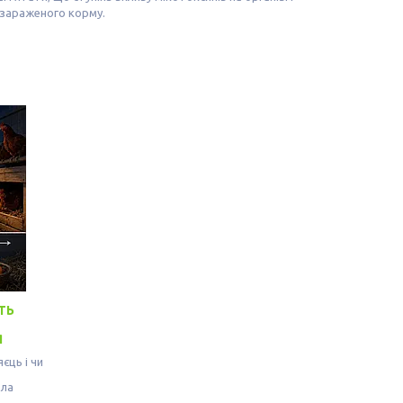
у зараженого корму.
ТЬ
Я
єць і чи
тла