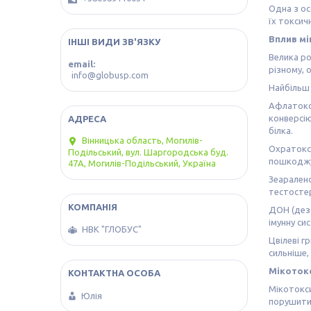
Одна з ос
їх токсич
Вплив мі
ІНШІ ВИДИ ЗВ'ЯЗКУ
Велика ро
email
різному, 
info@globusp.com
Найбільш 
Афлатокси
конверсію
білка.
Вінницька область, Могилів-
Охратокси
Подільський, вул. Шаргородська буд.
пошкоджу
47А, Могилів-Подільський, Україна
Зеаралено
тестостер
ДОН (дезо
імунну си
НВК "ГЛОБУС"
Цвілеві г
сильніше,
Мікоток
Мікотокси
Юлія
порушити 