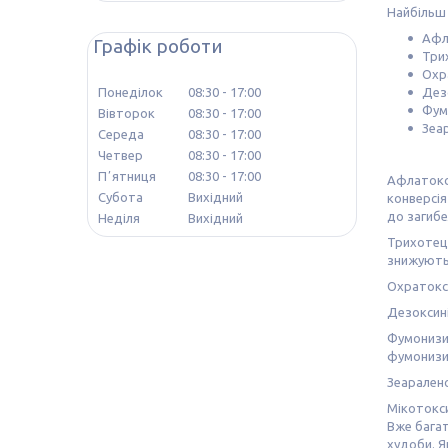
Найбільш 
Афл
Графік роботи
Три
Охр
Понеділок
08:30
17:00
Дез
Фум
Вівторок
08:30
17:00
Зеа
Середа
08:30
17:00
Четвер
08:30
17:00
Пʼятниця
08:30
17:00
Афлатокси
Субота
Вихідний
конверсія
до загибе
Неділя
Вихідний
Трихотец
знижують
Охратокси
Дезоксині
Фумонизин
фумонизин
Зеаралено
Мікотокси
Вже багат
худоби. Я