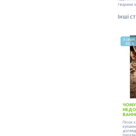
тварини з
Інші ст
5 серп.
2026
ЧОМУ
НЕДО
ВАНН
Пісок 
купання
догляду
парази