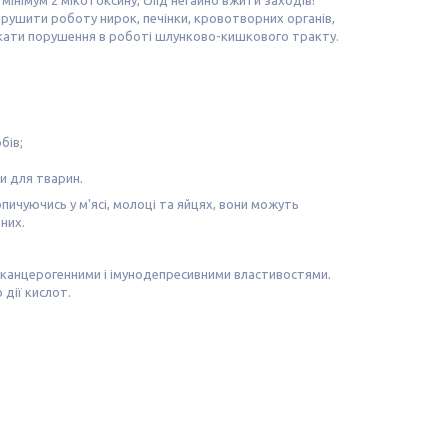
мінімум 2 мікотоксину, слід негайно вжити заходів!
орушити роботу нирок, печінки, кровотворних органів,
ликати порушення в роботі шлунково-кишкового тракту.
бів;
и для тварин.
пичуючись у м'ясі, молоці та яйцях, вони можуть
них.
 канцерогенними і імунодепресивними властивостями.
 дії кислот.