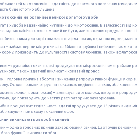
обливостей мікотоксинів – здатність до взаємного посилення (синергизму
ність буде істотно збільшена.
котоксинів на організм великої рогатої худоби
гата худоба надзвичайно чутливий до мікотоксинів. В залежності від к
очевидних клінічних ознак може й не бути, але зниження продуктивності 
небезпечними для корів вважають: афлатоксин, охратоксин, зеаралено
н – займає перше місце в числі найбільш отруйних і небезпечних мікотокс
 корму, призводить до кульгавості і кистозу яєчників. Також афлатокс
ны – група мікотоксинів, які продукуються мікроскопічними грибами роду 
є нирки, також здатний викликати кривавий пронос.
н – головна причина абортів і зниження репродуктивної функції у корів
ону. Основні ознаки отруєння токсином: виділення з піхви, збільшення м
ксиніваленол, вомитоксин) – зменшує надої молока, шкодить репродук
стему, що призводить до частих респіраторних захворювань.
риби в процесі життєдіяльності здатні продукувати до 15 різних видів мі
 збільшуючи при цьому токсичний ефект.
сини викликають хвороби свиней
ни – одна з головних причин захворювання свиней. Ці отруйні речовин
його функції і викликати збої.