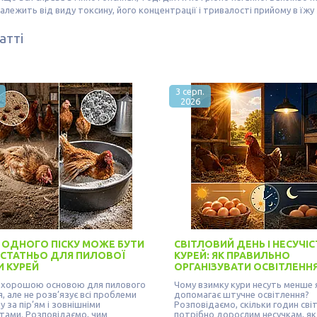
алежить від виду токсину, його концентрації і тривалості прийому в їж
атті
3 серп.
2026
 ОДНОГО ПІСКУ МОЖЕ БУТИ
СВІТЛОВИЙ ДЕНЬ І НЕСУЧІС
СТАТНЬО ДЛЯ ПИЛОВОЇ
КУРЕЙ: ЯК ПРАВИЛЬНО
И КУРЕЙ
ОРГАНІЗУВАТИ ОСВІТЛЕНН
є хорошою основою для пилового
Чому взимку кури несуть менше я
, але не розв’язує всі проблеми
допомагає штучне освітлення?
 за пір’ям і зовнішніми
Розповідаємо, скільки годин сві
тами. Розповідаємо, чим
потрібно дорослим несучкам, як