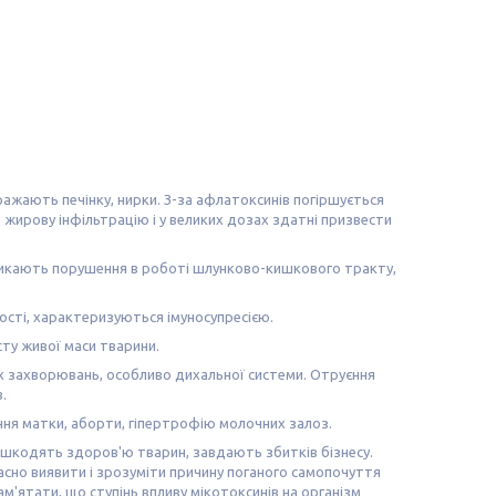
ражають печінку, нирки. З-за афлатоксинів погіршується
 жирову інфільтрацію і у великих дозах здатні призвести
ликають порушення в роботі шлунково-кишкового тракту,
сті, характеризуються імуносупресією.
ту живої маси тварини.
х захворювань, особливо дихальної системи. Отруєння
.
ня матки, аборти, гіпертрофію молочних залоз.
 шкодять здоров'ю тварин, завдають збитків бізнесу.
сно виявити і зрозуміти причину поганого самопочуття
м'ятати, що ступінь впливу мікотоксинів на організм