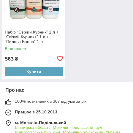
Набір “Свіжий Курник” 1 л +
“Свіжий Курник+” 1 л +
“Пилова Ванна” 1 л —
комплексний догляд за
В наявності
курником та птицею
563
₴
Купити
Про нас
100% позитивних з 307 відгуків за рік
Працює з 25.10.2013
м. Могилів-Подільський
Вінницька область, Могилів-Подільський, вул.
Шаргородська буд. 47А, Могилів-Подільський, Україна