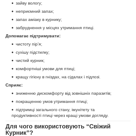
зайву вологу;
неприємний запах;
запах аміаку в курнику;
забруднення у місцях утримання птиці.
Допомагає підтримувати:
чистоту пір’я;
сухішу підстилку;
чистий курник;
комфортніші умови для птиці;
кращу гігієну в гніздах, на сідалах і підлозі.
Сприяє:
зниженню дискомфорту від зовнішніх паразитів;
покращенню умов утримання птиці;
підтримці загального стану, імунітету та
продуктивності птиці через кращі умови догляду.
Для чого використовують “Свіжий
Курник”?