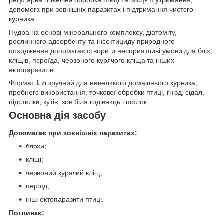
допомога при зовнішніх паразитах і підтримання чистого
курника.
Пудра на основі мінерального комплексу, діатоміту,
рослинного адсорбенту та інсектициду природного
походження допомагає створити несприятливі умови для бліх,
кліщів, пероїда, червоного курячого кліща та інших
ектопаразитів.
Формат
1 л
зручний для невеликого домашнього курника,
пробного використання, точкової обробки птиці, гнізд, сідал,
підстилки, кутів, зон біля годівниць і поїлок.
Основна дія засобу
Допомагає при зовнішніх паразитах:
блохи;
кліщі;
червоний курячий кліщ;
пероїд;
інші ектопаразити птиці.
Поглинає: