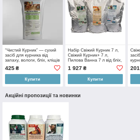
“Чистий Курник” — сухий
Набір Свіжий Курник 7 л,
Свіж
засіб для курника від
Свіжий Курник+ 7 л,
засі
запаху, вологи, бліх, кліщів
Пилова Ванна 7 л від бліх,
курн
і пероїда, 3000 мл
кліщів і пероїда
кліщ
425
1 927
201
₴
₴
запа
Купити
Купити
Акційні пропозиції та новинки