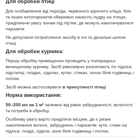
Для обробки птиці
Для позбавлення від пероїда, червоного курячого кліща, бліх
та інших ектопаразитів обережно нанесіть пудру на птицю,
приділяючи увагу зонам під пір’ям, де можуть накопичуватися
паразити.
Не допускати потрапляння засобу в очі та дихальні шляхи
птиці.
Для обробки курника:
Першу обробку приміщення проводять у попередньо
вичищеному курнику. Засіб рівномірно розсипають по підлозі,
підстилці, гніздах, сідалах, кутах, стиках, зонах біля годівниць і
поїлок.
Засіб можна застосовувати
в присутності птиці
.
Норма використання:
50–200 мл на 1 м²
залежно від рівня забрудненості, вологості
та потреби в обробці.
Особливу увагу варто приділяти місцям, де є ризик
накопичення вологи, забруднень і паразитів: кути, стики на
підлозі, гнізда, сідала, зони біля годівниць і поїлок.