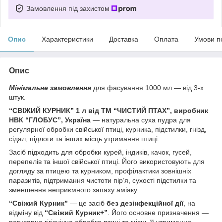
Замовлення під захистом
Опис
Характеристики
Доставка
Оплата
Умови п
Опис
Мінімальне замовлення
для фасування 1000 мл — від 3-х
штук.
“СВІЖИЙ КУРНИК” 1 л від ТМ “ЧИСТИЙ ПТАХ”, виробник
НВК “ГЛОБУС”, Україна
— натуральна суха пудра для
регулярної обробки свійської птиці, курника, підстилки, гнізд,
сідал, підлоги та інших місць утримання птиці.
Засіб підходить для обробки курей, індиків, качок, гусей,
перепелів та іншої свійської птиці. Його використовують для
догляду за птицею та курником, профілактики зовнішніх
паразитів, підтримання чистоти пір’я, сухості підстилки та
зменшення неприємного запаху аміаку.
“Свіжий Курник”
— це засіб
без дезінфекційної дії
, на
відміну від
“Свіжий Курник+”
. Його основне призначення —
регулярна гігієнічна обробка птиці та місць її утримання,