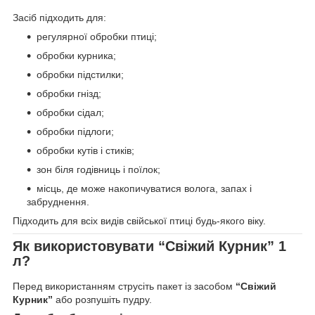
Засіб підходить для:
регулярної обробки птиці;
обробки курника;
обробки підстилки;
обробки гнізд;
обробки сідал;
обробки підлоги;
обробки кутів і стиків;
зон біля годівниць і поїлок;
місць, де може накопичуватися волога, запах і
забруднення.
Підходить для всіх видів свійської птиці будь-якого віку.
Як використовувати “Свіжий Курник” 1
л?
Перед використанням струсіть пакет із засобом
“Свіжий
Курник”
або розпушіть пудру.