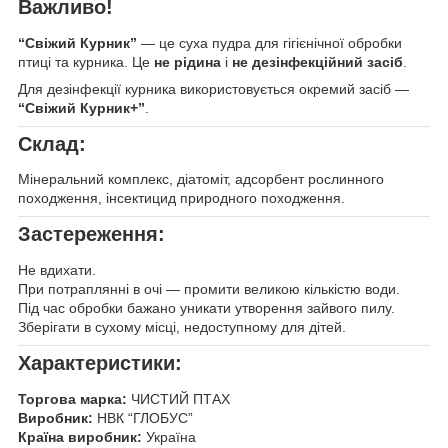
Важливо!
“Свіжий Курник”
— це суха пудра для гігієнічної обробки
птиці та курника. Це
не рідина
і
не дезінфекційний засіб
.
Для дезінфекції курника використовується окремий засіб —
“Свіжий Курник+”
.
Склад:
Мінеральний комплекс, діатоміт, адсорбент рослинного
походження, інсектицид природного походження.
Застереження:
Не вдихати.
При потраплянні в очі — промити великою кількістю води.
Під час обробки бажано уникати утворення зайвого пилу.
Зберігати в сухому місці, недоступному для дітей.
Характеристики:
Торгова марка:
ЧИСТИЙ ПТАХ
Виробник:
НВК “ГЛОБУС”
Країна виробник:
Україна