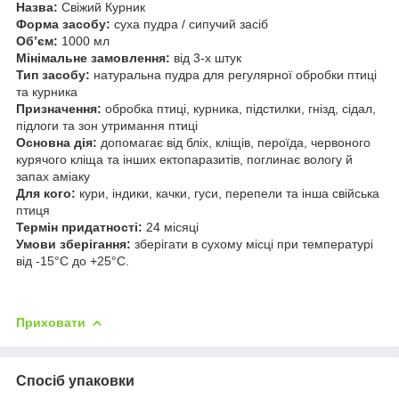
Назва:
Свіжий Курник
Форма засобу:
суха пудра / сипучий засіб
Об’єм:
1000 мл
Мінімальне замовлення:
від 3-х штук
Тип засобу:
натуральна пудра для регулярної обробки птиці
та курника
Призначення:
обробка птиці, курника, підстилки, гнізд, сідал,
підлоги та зон утримання птиці
Основна дія:
допомагає від бліх, кліщів, пероїда, червоного
курячого кліща та інших ектопаразитів, поглинає вологу й
запах аміаку
Для кого:
кури, індики, качки, гуси, перепели та інша свійська
птиця
Термін придатності:
24 місяці
Умови зберігання:
зберігати в сухому місці при температурі
від -15°C до +25°C.
Приховати
Спосіб упаковки