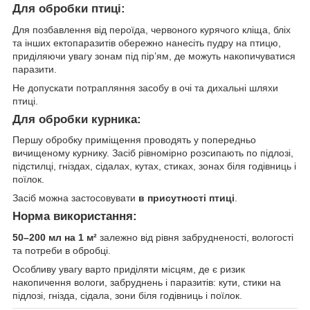
Для обробки птиці:
Для позбавлення від пероїда, червоного курячого кліща, бліх
та інших ектопаразитів обережно нанесіть пудру на птицю,
приділяючи увагу зонам під пір’ям, де можуть накопичуватися
паразити.
Не допускати потрапляння засобу в очі та дихальні шляхи
птиці.
Для обробки курника:
Першу обробку приміщення проводять у попередньо
вичищеному курнику. Засіб рівномірно розсипають по підлозі,
підстилці, гніздах, сідалах, кутах, стиках, зонах біля годівниць і
поїлок.
Засіб можна застосовувати
в присутності птиці
.
Норма використання:
50–200 мл на 1 м²
залежно від рівня забрудненості, вологості
та потреби в обробці.
Особливу увагу варто приділяти місцям, де є ризик
накопичення вологи, забруднень і паразитів: кути, стики на
підлозі, гнізда, сідала, зони біля годівниць і поїлок.