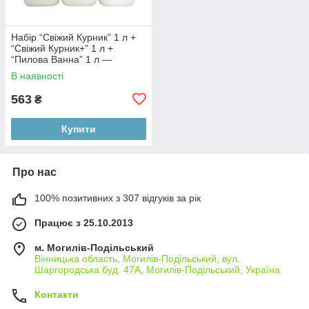
Набір “Свіжий Курник” 1 л +
“Свіжий Курник+” 1 л +
“Пилова Ванна” 1 л —
комплексний догляд за
В наявності
курником та птицею
563
₴
Купити
Про нас
100% позитивних з 307 відгуків за рік
Працює з 25.10.2013
м. Могилів-Подільський
Вінницька область, Могилів-Подільський, вул.
Шаргородська буд. 47А, Могилів-Подільський, Україна
Контакти