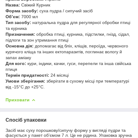
Назва:
Свіжий Курник
Форма засобу:
суха пудра / сипучий засіб
Об’єм:
7000 мл
Тип засобу:
натуральна пудра для регулярної обробки птиці
та курника
Призначення:
обробка птиці, курника, підстилки, гнізд, сідал,
підлоги та зон утримання птиці
Основна дія:
допомагає від бліх, кліщів, пероїда, червоного
курячого кліща та інших ектопаразитів, поглинає вологу й
запах аміаку
Для кого:
кури, індики, качки, гуси, перепели та інша свійська
птиця
Термін придатності:
24 місяці
Умови зберігання:
зберігати в сухому місці при температурі
від -15°C до +25°C.
Приховати
Спосіб упаковки
Засіб має суху порошкову/сипучу форму у вигляді пудри та
фасується у пакет об’ємом 7 л. Це не рідина. Упаковка зручна