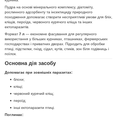
Пудра на основі мінерального комплексу, діатоміту,
рослинного адсорбенту та інсектициду природного
походження допомагає створити несприятливі умови для бліх,
кліщів, пероїда, червоного курячого кліща та інших
ектопаразитів.
Формат
7 л
— економне фасування для регулярного
використання у більших курниках, пташниках, фермерських
господарствах і приватних дворах. Підходить для обробки
птиці, підстилки, гнізд, сідал, кутів, стиків, зон біля годівниць і
поїлок.
Основна дія засобу
Допомагає при зовнішніх паразитах:
блохи;
кліщі;
червоний курячий кліщ;
пероїд;
інші ектопаразити птиці.
Поглинає: