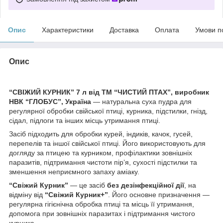
Опис
Характеристики
Доставка
Оплата
Умови п
Опис
“СВІЖИЙ КУРНИК” 7 л від ТМ “ЧИСТИЙ ПТАХ”, виробник
НВК “ГЛОБУС”, Україна
— натуральна суха пудра для
регулярної обробки свійської птиці, курника, підстилки, гнізд,
сідал, підлоги та інших місць утримання птиці.
Засіб підходить для обробки курей, індиків, качок, гусей,
перепелів та іншої свійської птиці. Його використовують для
догляду за птицею та курником, профілактики зовнішніх
паразитів, підтримання чистоти пір’я, сухості підстилки та
зменшення неприємного запаху аміаку.
“Свіжий Курник”
— це засіб
без дезінфекційної дії
, на
відміну від
“Свіжий Курник+”
. Його основне призначення —
регулярна гігієнічна обробка птиці та місць її утримання,
допомога при зовнішніх паразитах і підтримання чистого
курника.