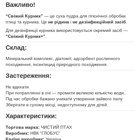
Важливо!
“Свіжий Курник”
— це суха пудра для гігієнічної обробки
птиці та курника. Це
не рідина
і
не дезінфекційний засіб
.
Для дезінфекції курника використовується окремий засіб —
“Свіжий Курник+”
.
Склад:
Мінеральний комплекс, діатоміт, адсорбент рослинного
походження, інсектицид природного походження.
Застереження:
Не вдихати.
При потраплянні в очі — промити великою кількістю води.
Під час обробки бажано уникати утворення зайвого пилу.
Зберігати в сухому місці, недоступному для дітей.
Характеристики:
Торгова марка:
ЧИСТИЙ ПТАХ
Виробник:
НВК “ГЛОБУС”
Країна виробник:
Україна