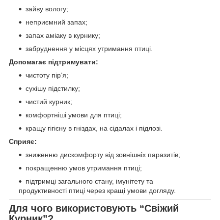
зайву вологу;
неприємний запах;
запах аміаку в курнику;
забруднення у місцях утримання птиці.
Допомагає підтримувати:
чистоту пір’я;
сухішу підстилку;
чистий курник;
комфортніші умови для птиці;
кращу гігієну в гніздах, на сідалах і підлозі.
Сприяє:
зниженню дискомфорту від зовнішніх паразитів;
покращенню умов утримання птиці;
підтримці загального стану, імунітету та
продуктивності птиці через кращі умови догляду.
Для чого використовують “Свіжий
Курник”?