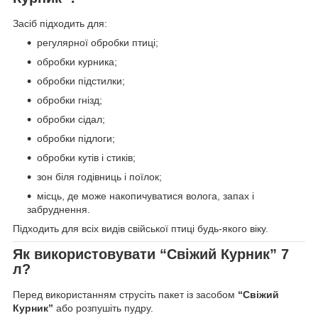
Засіб підходить для:
регулярної обробки птиці;
обробки курника;
обробки підстилки;
обробки гнізд;
обробки сідал;
обробки підлоги;
обробки кутів і стиків;
зон біля годівниць і поїлок;
місць, де може накопичуватися волога, запах і
забруднення.
Підходить для всіх видів свійської птиці будь-якого віку.
Як використовувати “Свіжий Курник” 7
л?
Перед використанням струсіть пакет із засобом
“Свіжий
Курник”
або розпушіть пудру.