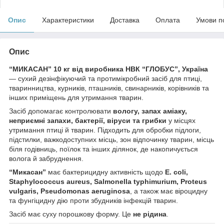
Опис
Характеристики
Доставка
Оплата
Умови п
Опис
“МИКАСАН” 10 кг від виробника НВК “ГЛОБУС”, Україна
— сухий дезінфікуючий та протимікробний засіб для птиці,
тваринництва, курників, пташників, свинарників, корівників та
інших приміщень для утримання тварин.
Засіб допомагає контролювати
вологу, запах аміаку,
неприємні запахи, бактерії, віруси та грибки
у місцях
утримання птиці й тварин. Підходить для обробки підлоги,
підстилки, важкодоступних місць, зон відпочинку тварин, місць
біля годівниць, поїлок та інших ділянок, де накопичується
волога й забруднення.
“Микасан”
має бактерицидну активність щодо
E. coli,
Staphylococcus aureus, Salmonella typhimurium, Proteus
vulgaris, Pseudomonas aeruginosa
, а також має віроцидну
та фунгіцидну дію проти збудників інфекцій тварин.
Засіб має суху порошкову форму. Це
не рідина
.