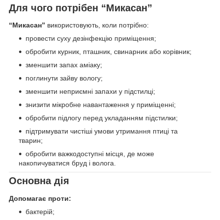
Для чого потрібен “Микасан”
“Микасан”
використовують, коли потрібно:
провести суху дезінфекцію приміщення;
обробити курник, пташник, свинарник або корівник;
зменшити запах аміаку;
поглинути зайву вологу;
зменшити неприємні запахи у підстилці;
знизити мікробне навантаження у приміщенні;
обробити підлогу перед укладанням підстилки;
підтримувати чистіші умови утримання птиці та
тварин;
обробити важкодоступні місця, де може
накопичуватися бруд і волога.
Основна дія
Допомагає проти:
бактерій;