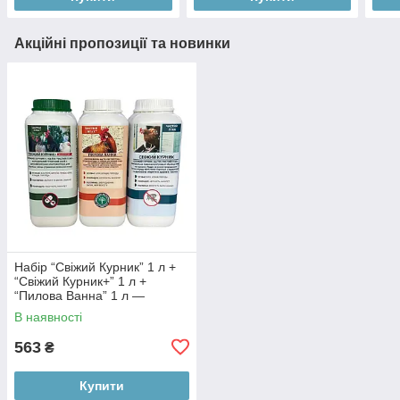
Акційні пропозиції та новинки
Набір “Свіжий Курник” 1 л +
“Свіжий Курник+” 1 л +
“Пилова Ванна” 1 л —
комплексний догляд за
В наявності
курником та птицею
563
₴
Купити