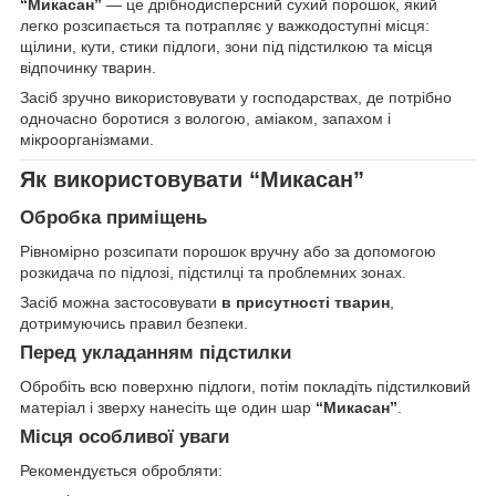
“Микасан”
— це дрібнодисперсний сухий порошок, який
легко розсипається та потрапляє у важкодоступні місця:
щілини, кути, стики підлоги, зони під підстилкою та місця
відпочинку тварин.
Засіб зручно використовувати у господарствах, де потрібно
одночасно боротися з вологою, аміаком, запахом і
мікроорганізмами.
Як використовувати “Микасан”
Обробка приміщень
Рівномірно розсипати порошок вручну або за допомогою
розкидача по підлозі, підстилці та проблемних зонах.
Засіб можна застосовувати
в присутності тварин
,
дотримуючись правил безпеки.
Перед укладанням підстилки
Обробіть всю поверхню підлоги, потім покладіть підстилковий
матеріал і зверху нанесіть ще один шар
“Микасан”
.
Місця особливої уваги
Рекомендується обробляти: