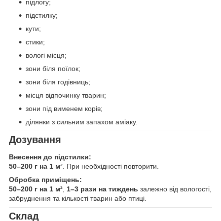
підлогу;
підстилку;
кути;
стики;
вологі місця;
зони біля поїлок;
зони біля годівниць;
місця відпочинку тварин;
зони під вименем корів;
ділянки з сильним запахом аміаку.
Дозування
Внесення до підстилки:
50–200 г на 1 м²
. При необхідності повторити.
Обробка приміщень:
50–200 г на 1 м²
,
1–3 рази на тиждень
залежно від вологості,
забруднення та кількості тварин або птиці.
Склад