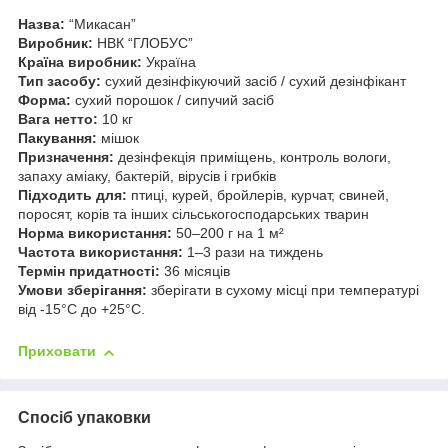
Назва:
“Микасан”
Виробник:
НВК “ГЛОБУС”
Країна виробник:
Україна
Тип засобу:
сухий дезінфікуючий засіб / сухий дезінфікант
Форма:
сухий порошок / сипучий засіб
Вага нетто:
10 кг
Пакування:
мішок
Призначення:
дезінфекція приміщень, контроль вологи,
запаху аміаку, бактерій, вірусів і грибків
Підходить для:
птиці, курей, бройлерів, курчат, свиней,
поросят, корів та інших сільськогосподарських тварин
Норма використання:
50–200 г на 1 м²
Частота використання:
1–3 рази на тиждень
Термін придатності:
36 місяців
Умови зберігання:
зберігати в сухому місці при температурі
від -15°C до +25°C.
Приховати
Спосіб упаковки