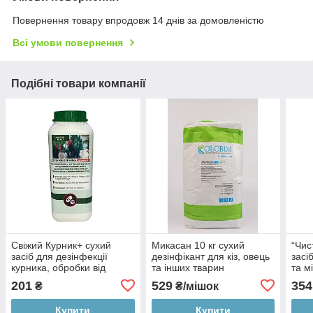
Повернення товару впродовж 14 днів за домовленістю
Всі умови повернення
Подібні товари компанії
Свіжий Курник+ сухий
Микасан 10 кг сухий
“Чис
засіб для дезінфекції
дезінфікант для кіз, овець
засі
курника, обробки від
та інших тварин
та м
кліщів, бліх, пероїда та
300
201
529
354
₴
₴/мішок
запаху аміаку, 1000мл
Купити
Купити