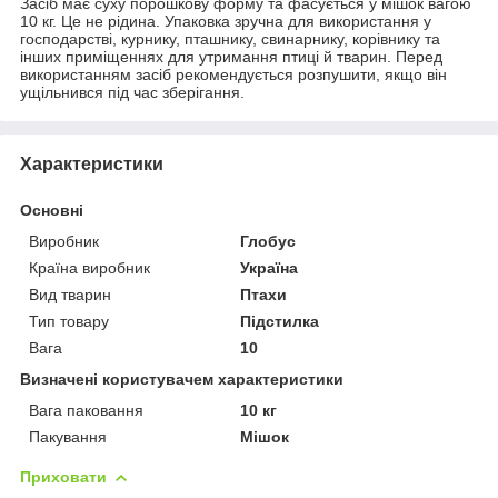
Засіб має суху порошкову форму та фасується у мішок вагою
10 кг. Це не рідина. Упаковка зручна для використання у
господарстві, курнику, пташнику, свинарнику, корівнику та
інших приміщеннях для утримання птиці й тварин. Перед
використанням засіб рекомендується розпушити, якщо він
ущільнився під час зберігання.
Характеристики
Основні
Виробник
Глобус
Країна виробник
Україна
Вид тварин
Птахи
Тип товару
Підстилка
Вага
10
Визначені користувачем характеристики
Вага паковання
10 кг
Пакування
Мішок
Приховати