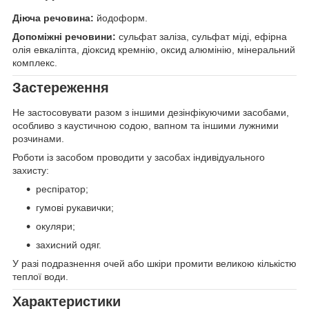
Діюча речовина:
йодоформ.
Допоміжні речовини:
сульфат заліза, сульфат міді, ефірна
олія евкаліпта, діоксид кремнію, оксид алюмінію, мінеральний
комплекс.
Застереження
Не застосовувати разом з іншими дезінфікуючими засобами,
особливо з каустичною содою, вапном та іншими лужними
розчинами.
Роботи із засобом проводити у засобах індивідуального
захисту:
респіратор;
гумові рукавички;
окуляри;
захисний одяг.
У разі подразнення очей або шкіри промити великою кількістю
теплої води.
Характеристики