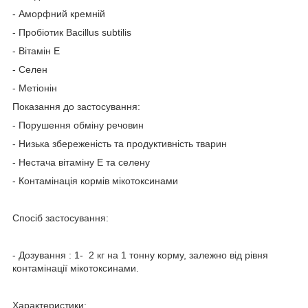
- Аморфний кремній
- Пробіотик Bacillus subtilis
- Вітамін Е
- Селен
- Метіонін
Показання до застосування:
- Порушення обміну речовин
- Низька збереженість та продуктивність тварин
- Нестача вітаміну Е та селену
- Контамінація кормів мікотоксинами
Спосіб застосування:
- Дозування : 1- 2 кг на 1 тонну корму, залежно від рівня
контамінації мікотоксинами.
Характеристики: