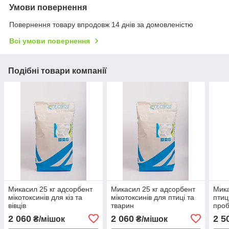
Умови повернення
Повернення товару впродовж 14 днів за домовленістю
Всі умови повернення
Подібні товари компанії
Микасил 25 кг адсорбент
Микасил 25 кг адсорбент
Мика
мікотоксинів для кіз та
мікотоксинів для птиці та
птиц
вівців
тварин
проб
2 060
2 060
2 5
₴/мішок
₴/мішок