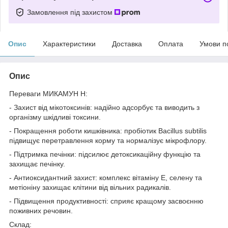
Замовлення під захистом
Опис
Характеристики
Доставка
Оплата
Умови п
Опис
Переваги МИКАМУН Н:
- Захист від мікотоксинів: надійно адсорбує та виводить з
організму шкідливі токсини.
- Покращення роботи кишківника: пробіотик Bacillus subtilis
підвищує перетравлення корму та нормалізує мікрофлору.
- Підтримка печінки: підсилює детоксикаційну функцію та
захищає печінку.
- Антиоксидантний захист: комплекс вітаміну Е, селену та
метіоніну захищає клітини від вільних радикалів.
- Підвищення продуктивності: сприяє кращому засвоєнню
поживних речовин.
Склад: